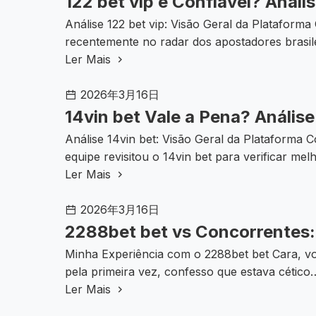
122 bet vip é Confiável? Anál
Análise 122 bet vip: Visão Geral da Plataform
recentemente no radar dos apostadores brasi
Ler Mais
2026年3月16日
14vin bet Vale a Pena? Análi
Análise 14vin bet: Visão Geral da Plataforma 
equipe revisitou o 14vin bet para verificar mel
Ler Mais
2026年3月16日
2288bet bet vs Concorrentes:
Minha Experiência com o 2288bet bet Cara, vo
pela primeira vez, confesso que estava cético
Ler Mais