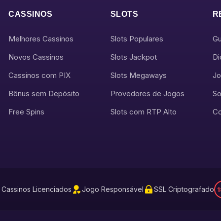
CASSINOS
SLOTS
R
Melhores Cassinos
Slots Populares
Gu
Novos Cassinos
Slots Jackpot
Di
Cassinos com PIX
Slots Megaways
Jo
Bônus sem Depósito
Provedores de Jogos
So
Free Spins
Slots com RTP Alto
Co
Cassinos Licenciados
Jogo Responsável
SSL Criptografado
1