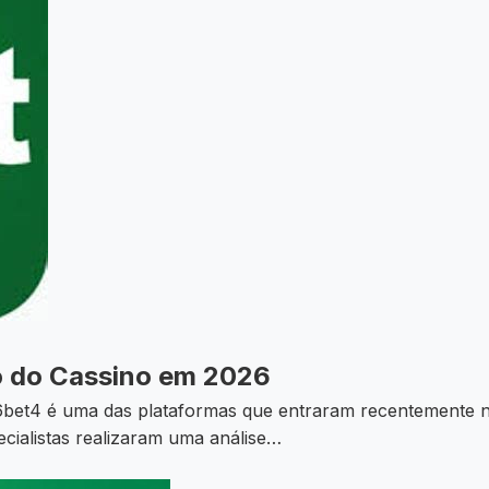
o do Cassino em 2026
16bet4 é uma das plataformas que entraram recentemente 
ecialistas realizaram uma análise…