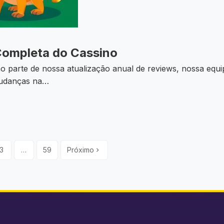
Completa do Cassino
o parte de nossa atualização anual de reviews, nossa equi
 mudanças na…
Paginação
3
…
59
Próximo
de
posts