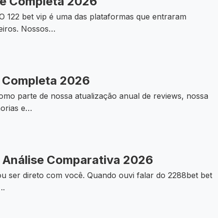
ise Completa 2026
a O 122 bet vip é uma das plataformas que entraram
leiros. Nossos…
se Completa 2026
Como parte de nossa atualização anual de reviews, nossa
horias e…
 Análise Comparativa 2026
u ser direto com você. Quando ouvi falar do 2288bet bet
….