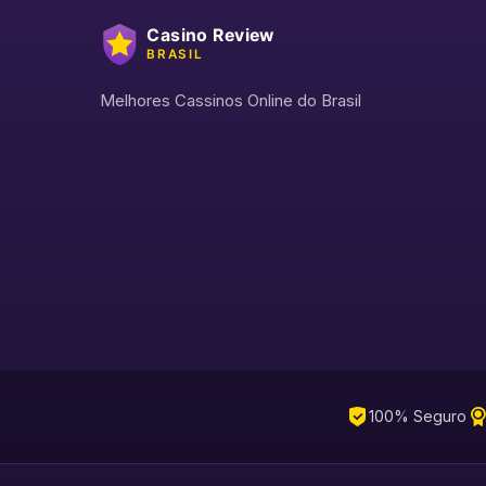
Melhores Cassinos Online do Brasil
100% Seguro