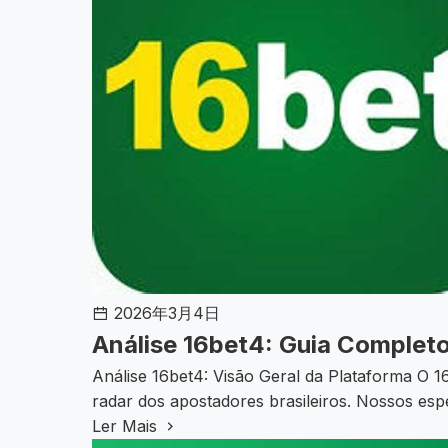
2026年3月4日
Análise 16bet4: Guia Complet
Análise 16bet4: Visão Geral da Plataforma O 
radar dos apostadores brasileiros. Nossos esp
Ler Mais