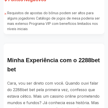
Requisitos de apostas do bônus podem ser altos para
alguns jogadores Catálogo de jogos de mesa poderia ser
mais extenso Programa VIP com benefícios limitados nos
níveis iniciais
Minha Experiência com o 2288bet
bet
Cara, vou ser direto com você. Quando ouvi falar
do 2288bet bet pela primeira vez, confesso que
estava cético. Mais um cassino online prometendo
mundos e fundos? Já conhecia essa história. Mas