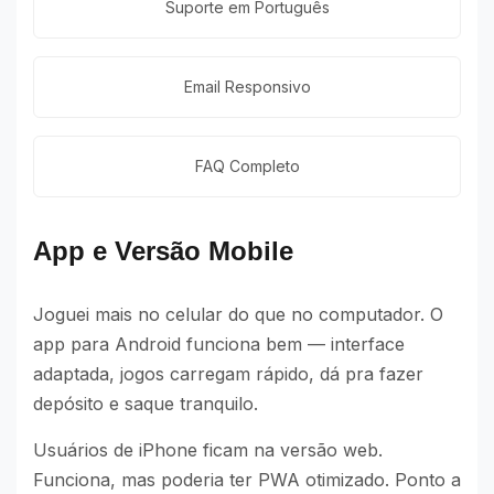
Suporte em Português
Email Responsivo
FAQ Completo
App e Versão Mobile
Joguei mais no celular do que no computador. O
app para Android funciona bem — interface
adaptada, jogos carregam rápido, dá pra fazer
depósito e saque tranquilo.
Usuários de iPhone ficam na versão web.
Funciona, mas poderia ter PWA otimizado. Ponto a