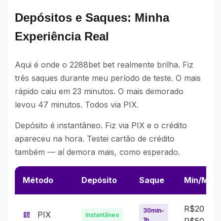
Depósitos e Saques: Minha
Experiência Real
Aqui é onde o 2288bet bet realmente brilha. Fiz
três saques durante meu período de teste. O mais
rápido caiu em 23 minutos. O mais demorado
levou 47 minutos. Todos via PIX.
Depósito é instantâneo. Fiz via PIX e o crédito
apareceu na hora. Testei cartão de crédito
também — aí demora mais, como esperado.
Método
Depósito
Saque
Mín/Máx
R$20 -
30min-
PIX
Instantâneo
1h