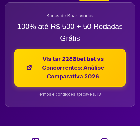
Bônus de Boas-Vindas
100% até R$ 500 + 50 Rodadas
Grátis
Visitar 2288bet bet vs
Concorrentes: Análise
Comparativa 2026
Termos e condições aplicáveis. 18+