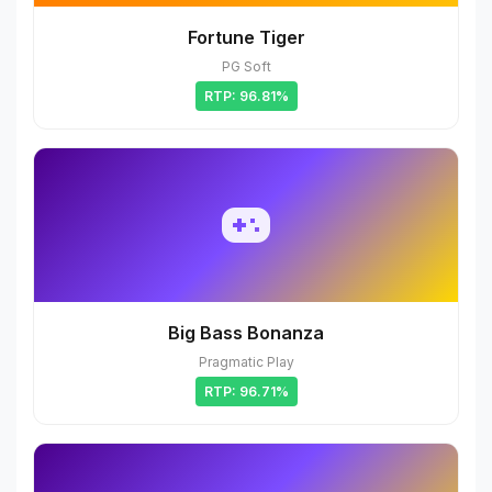
Fortune Tiger
PG Soft
RTP: 96.81%
Big Bass Bonanza
Pragmatic Play
RTP: 96.71%