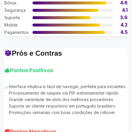
4.6
Bônus
4.1
Segurança
3.6
Suporte
4.2
Mobile
4.5
Pagamentos
Prós e Contras
Pontos Positivos
Interface intuitiva e fácil de navegar, perfeita para iniciantes
Processamento de saques via PIX extremamente rápido
Grande variedade de slots dos melhores provedores
Suporte ao cliente responsivo em português brasileiro
Promoções semanais com boas condições de rollover
Pontos Negativos