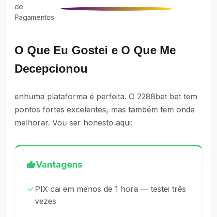
de
Pagamentos
O Que Eu Gostei e O Que Me
Decepcionou
enhuma plataforma é perfeita. O 2288bet bet tem
pontos fortes excelentes, mas também tem onde
melhorar. Vou ser honesto aqui:
Vantagens
PIX cai em menos de 1 hora — testei três
vezes