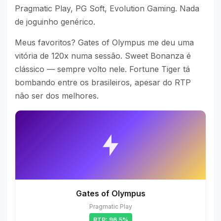
Pragmatic Play, PG Soft, Evolution Gaming. Nada
de joguinho genérico.
Meus favoritos? Gates of Olympus me deu uma
vitória de 120x numa sessão. Sweet Bonanza é
clássico — sempre volto nele. Fortune Tiger tá
bombando entre os brasileiros, apesar do RTP
não ser dos melhores.
Gates of Olympus
Pragmatic Play
RTP: 96.5%