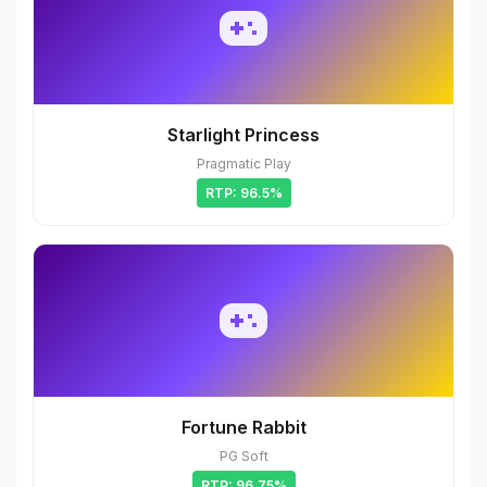
Starlight Princess
Pragmatic Play
RTP: 96.5%
Fortune Rabbit
PG Soft
RTP: 96.75%