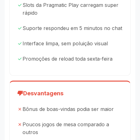
Slots da Pragmatic Play carregam super
rápido
Suporte respondeu em 5 minutos no chat
Interface limpa, sem poluição visual
Promoções de reload toda sexta-feira
Desvantagens
Bônus de boas-vindas podia ser maior
Poucos jogos de mesa comparado a
outros