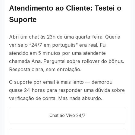
Atendimento ao Cliente: Testei o
Suporte
Abri um chat às 23h de uma quarta-feira. Queria
ver se o “24/7 em português” era real. Fui
atendido em 5 minutos por uma atendente
chamada Ana. Perguntei sobre rollover do bônus.
Resposta clara, sem enrolação.
O suporte por email é mais lento — demorou
quase 24 horas para responder uma dúvida sobre
verificação de conta. Mas nada absurdo.
Chat ao Vivo 24/7