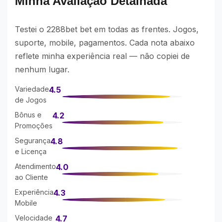
Minha Avaliação Detalhada
Testei o 2288bet bet em todas as frentes. Jogos,
suporte, mobile, pagamentos. Cada nota abaixo
reflete minha experiência real — não copiei de
nenhum lugar.
Variedade
4.5
de Jogos
Bônus e
4.2
Promoções
Segurança
4.8
e Licença
Atendimento
4.0
ao Cliente
Experiência
4.3
Mobile
Velocidade
4.7