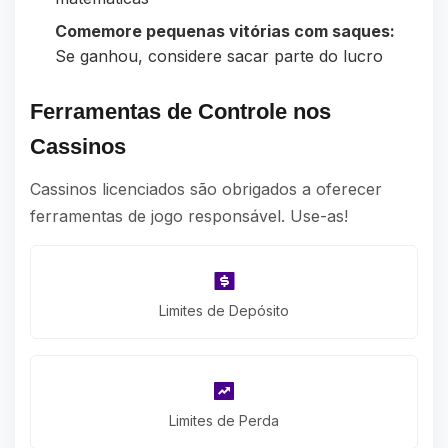
Comemore pequenas vitórias com saques:
Se ganhou, considere sacar parte do lucro
Ferramentas de Controle nos
Cassinos
Cassinos licenciados são obrigados a oferecer
ferramentas de jogo responsável. Use-as!
Limites de Depósito
Limites de Perda