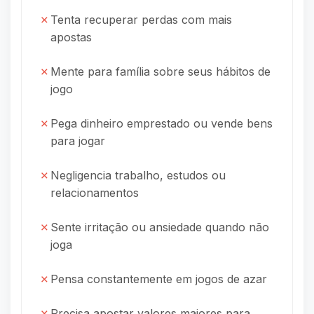
Tenta recuperar perdas com mais
apostas
Mente para família sobre seus hábitos de
jogo
Pega dinheiro emprestado ou vende bens
para jogar
Negligencia trabalho, estudos ou
relacionamentos
Sente irritação ou ansiedade quando não
joga
Pensa constantemente em jogos de azar
Precisa apostar valores maiores para