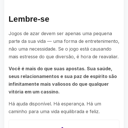
Lembre-se
Jogos de azar devem ser apenas uma pequena
parte da sua vida — uma forma de entretenimento,
não uma necessidade. Se o jogo está causando
mais estresse do que diversão, é hora de reavaliar.
Você é mais do que suas apostas. Sua saúde,
seus relacionamentos e sua paz de espírito são
infinitamente mais valiosos do que qualquer
vitória em um cassino.
Há ajuda disponível. Há esperança. Há um
caminho para uma vida equilibrada e feliz.