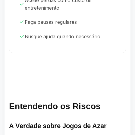
Aceite perdas como custo de
entretenimento
Faça pausas regulares
Busque ajuda quando necessário
Entendendo os Riscos
A Verdade sobre Jogos de Azar