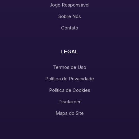
Jogo Responsável
Sobre Nós
Contato
LEGAL
Termos de Uso
Política de Privacidade
Política de Cookies
Disclaimer
Mapa do Site