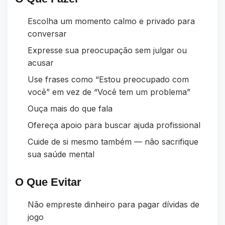
Escolha um momento calmo e privado para
conversar
Expresse sua preocupação sem julgar ou
acusar
Use frases como “Estou preocupado com
você” em vez de “Você tem um problema”
Ouça mais do que fala
Ofereça apoio para buscar ajuda profissional
Cuide de si mesmo também — não sacrifique
sua saúde mental
O Que Evitar
Não empreste dinheiro para pagar dívidas de
jogo