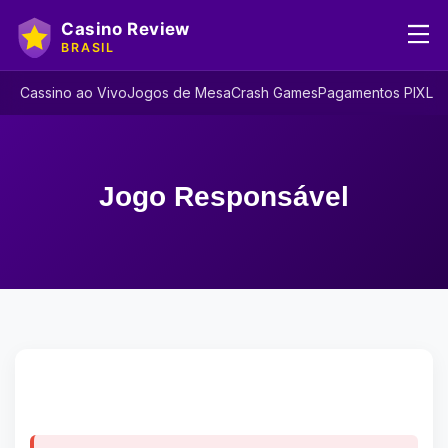
Cassino ao Vivo
Jogos de Mesa
Crash Games
Pagamentos PIX
Lic
Jogo Responsável