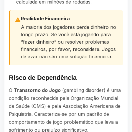
calculada em milhões de rodadas.
Realidade Financeira
A maioria dos jogadores perde dinheiro no
longo prazo. Se você está jogando para
“fazer dinheiro” ou resolver problemas
financeiros, por favor, reconsidere. Jogos
de azar não são uma solução financeira.
Risco de Dependência
O
Transtorno do Jogo
(gambling disorder) é uma
condição reconhecida pela Organização Mundial
da Saúde (OMS) e pela Associação Americana de
Psiquiatria. Caracteriza-se por um padrão de
comportamento de jogo problemático que leva a
sofrimento ou prejuízo significativo.