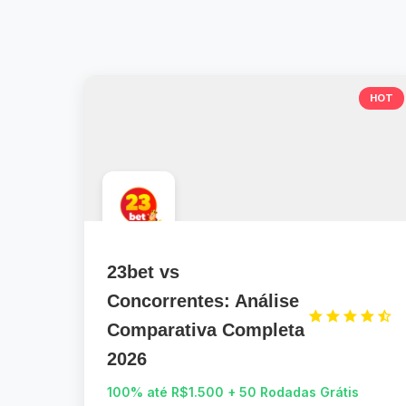
HOT
23bet vs
Concorrentes: Análise
Comparativa Completa
2026
100% até R$1.500 + 50 Rodadas Grátis