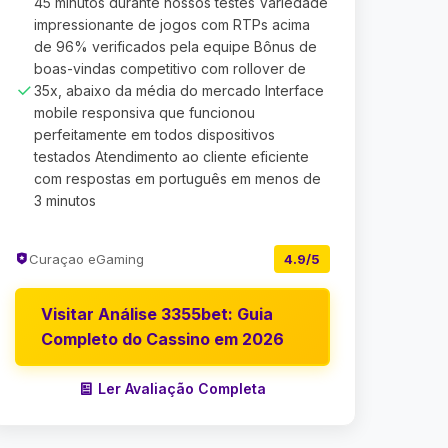
45 minutos durante nossos testes Variedade
impressionante de jogos com RTPs acima
de 96% verificados pela equipe Bônus de
boas-vindas competitivo com rollover de
35x, abaixo da média do mercado Interface
mobile responsiva que funcionou
perfeitamente em todos dispositivos
testados Atendimento ao cliente eficiente
com respostas em português em menos de
3 minutos
Curaçao eGaming
4.9/5
Visitar Análise 3355bet: Guia
Completo do Cassino em 2026
Ler Avaliação Completa