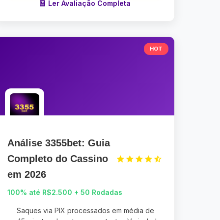
Ler Avaliação Completa
HOT
Análise 3355bet: Guia
Completo do Cassino
em 2026
100% até R$2.500 + 50 Rodadas
Saques via PIX processados em média de