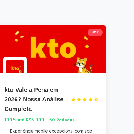
HOT
kto Vale a Pena em
2026? Nossa Análise
Completa
100% até R$5.000 + 50 Rodadas
Experiência mobile excepcional com app