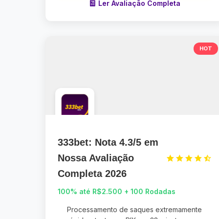
Ler Avaliação Completa
HOT
333bet: Nota 4.3/5 em
Nossa Avaliação
Completa 2026
100% até R$2.500 + 100 Rodadas
Processamento de saques extremamente