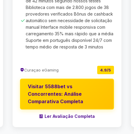
de 42 minutos segundo nossos testes
Biblioteca com mais de 2.800 jogos de 38
provedores verificados Bônus de cashback
automático sem necessidade de solicitação
manual Interface mobile responsiva com
carregamento 35% mais rápido que a média
Suporte em português disponível 24/7 com
tempo médio de resposta de 3 minutos
Curaçao eGaming
4.9/5
Visitar 5588bet vs
Concorrentes: Análise
Comparativa Completa
Ler Avaliação Completa