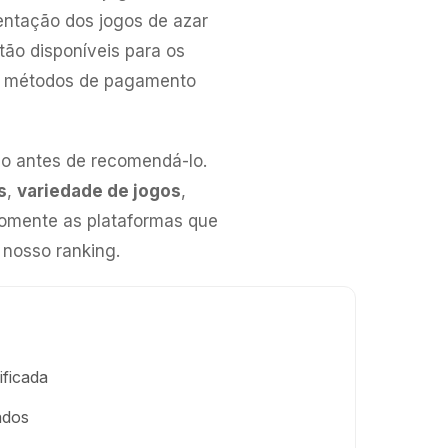
entação dos jogos de azar
tão disponíveis para os
 e métodos de pagamento
o antes de recomendá-lo.
s
,
variedade de jogos
,
Somente as plataformas que
 nosso ranking.
ificada
ados