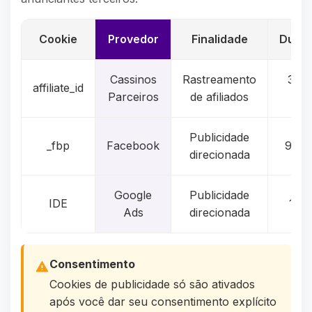
Cookie
Provedor
Finalidade
Dura
Cassinos
Rastreamento
30-
affiliate_id
Parceiros
de afiliados
dia
Publicidade
_fbp
Facebook
90 di
direcionada
Google
Publicidade
IDE
1 an
Ads
direcionada
Consentimento
Cookies de publicidade só são ativados
após você dar seu consentimento explícito