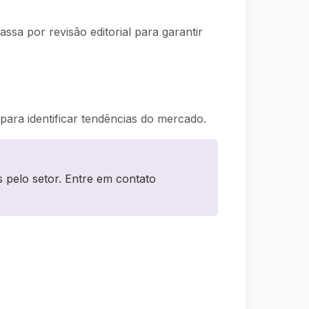
ssa por revisão editorial para garantir
ara identificar tendências do mercado.
 pelo setor. Entre em contato