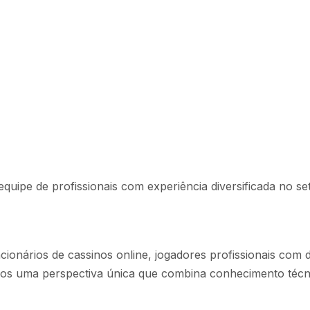
quipe de profissionais com experiência diversificada no se
cionários de cassinos online, jogadores profissionais com 
os uma perspectiva única que combina conhecimento técni