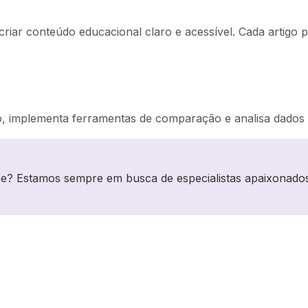
iar conteúdo educacional claro e acessível. Cada artigo pa
o, implementa ferramentas de comparação e analisa dados p
pe? Estamos sempre em busca de especialistas apaixonados