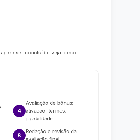
 para ser concluído. Veja como
Avaliação de bônus:
e
4
ativação, termos,
jogabilidade
Redação e revisão da
8
avaliação final