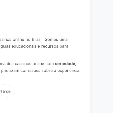
ssinos online no Brasil. Somos uma
, guias educacionais e recursos para
ema dos cassinos online com
seriedade,
e priorizam comissões sobre a experiência
1 anos