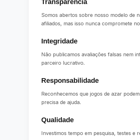
Transparência
Somos abertos sobre nosso modelo de neg
afiliados, mas isso nunca compromete no
Integridade
Não publicamos avaliações falsas nem i
parceiro lucrativo.
Responsabilidade
Reconhecemos que jogos de azar podem s
precisa de ajuda.
Qualidade
Investimos tempo em pesquisa, testes e r