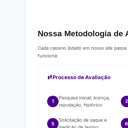
Nossa Metodologia de 
Cada cassino listado em nosso site pass
funciona:
Processo de Avaliação
Pesquisa inicial: licença,
1
2
reputação, histórico
Solicitação de saque e
5
6
medição de tempo