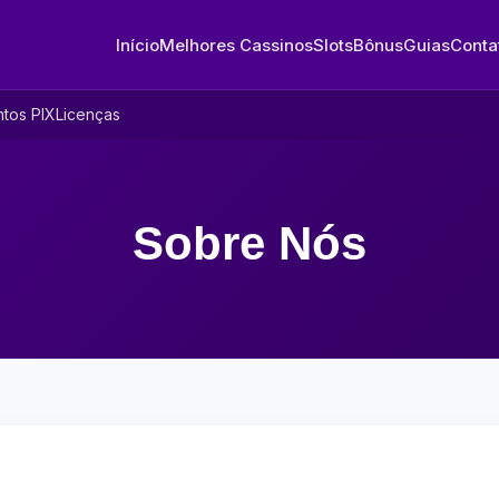
Início
Melhores Cassinos
Slots
Bônus
Guias
Conta
tos PIX
Licenças
Sobre Nós