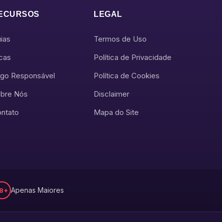
ECURSOS
LEGAL
ias
Termos de Uso
cas
Política de Privacidade
go Responsável
Política de Cookies
bre Nós
Disclaimer
ntato
Mapa do Site
Apenas Maiores
8+