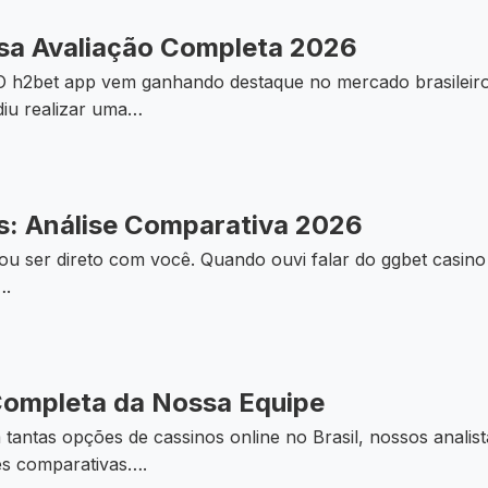
sa Avaliação Completa 2026
 O h2bet app vem ganhando destaque no mercado brasileir
diu realizar uma…
s: Análise Comparativa 2026
ou ser direto com você. Quando ouvi falar do ggbet casino
….
Completa da Nossa Equipe
tantas opções de cassinos online no Brasil, nossos analist
ões comparativas….