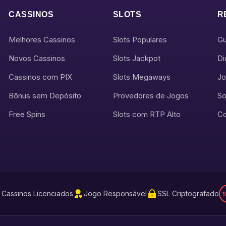
CASSINOS
SLOTS
R
Melhores Cassinos
Slots Populares
Gu
Novos Cassinos
Slots Jackpot
Di
Cassinos com PIX
Slots Megaways
Jo
Bônus sem Depósito
Provedores de Jogos
So
Free Spins
Slots com RTP Alto
Co
Cassinos Licenciados
Jogo Responsável
SSL Criptografado
1