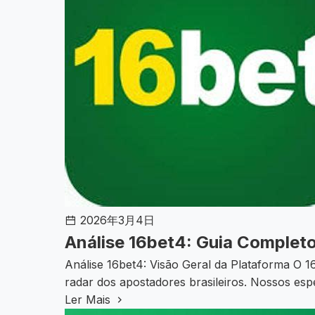
2026年3月4日
Análise 16bet4: Guia Complet
Análise 16bet4: Visão Geral da Plataforma O 
radar dos apostadores brasileiros. Nossos esp
Ler Mais