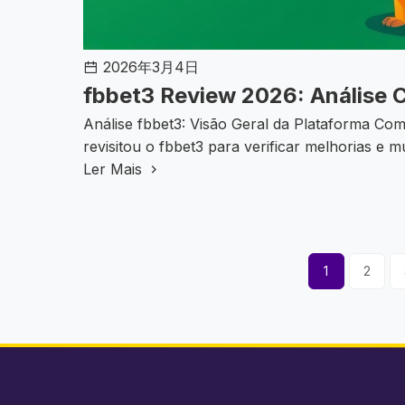
2026年3月4日
fbbet3 Review 2026: Análise 
Análise fbbet3: Visão Geral da Plataforma Com
revisitou o fbbet3 para verificar melhorias e
Ler Mais
1
2