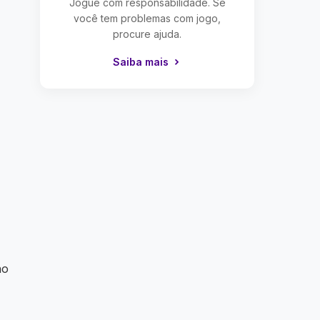
Jogue com responsabilidade. Se
você tem problemas com jogo,
procure ajuda.
Saiba mais
no