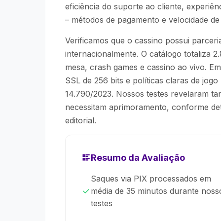
eficiência do suporte ao cliente, experiê
– métodos de pagamento e velocidade de
Verificamos que o cassino possui parcer
internacionalmente. O catálogo totaliza 2.
mesa, crash games e cassino ao vivo. Em 
SSL de 256 bits e políticas claras de jogo
14.790/2023. Nossos testes revelaram tan
necessitam aprimoramento, conforme det
editorial.
Resumo da Avaliação
Saques via PIX processados em
média de 35 minutos durante noss
testes