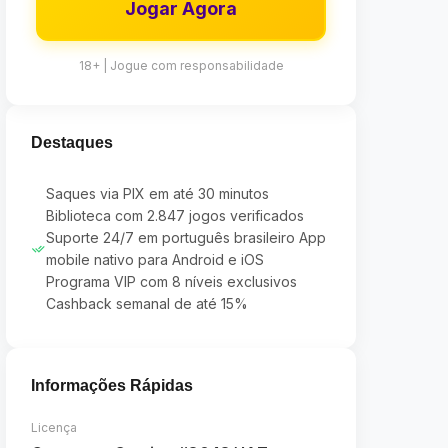
Jogar Agora
18+ | Jogue com responsabilidade
Destaques
Saques via PIX em até 30 minutos
Biblioteca com 2.847 jogos verificados
Suporte 24/7 em português brasileiro App
mobile nativo para Android e iOS
Programa VIP com 8 níveis exclusivos
Cashback semanal de até 15%
Informações Rápidas
Licença