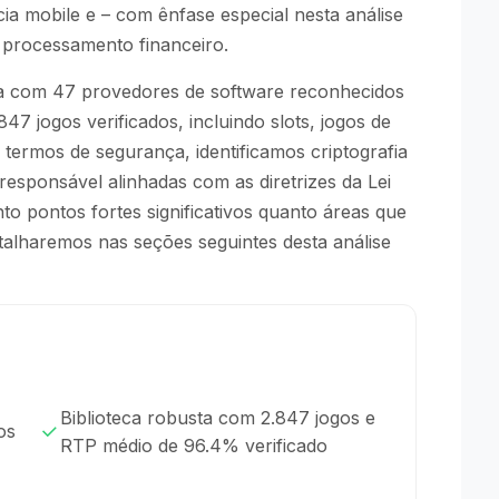
ncia mobile e – com ênfase especial nesta análise
 processamento financeiro.
ia com 47 provedores de software reconhecidos
847 jogos verificados, incluindo slots, jogos de
termos de segurança, identificamos criptografia
 responsável alinhadas com as diretrizes da Lei
to pontos fortes significativos quanto áreas que
alharemos nas seções seguintes desta análise
Biblioteca robusta com 2.847 jogos e
os
RTP médio de 96.4% verificado