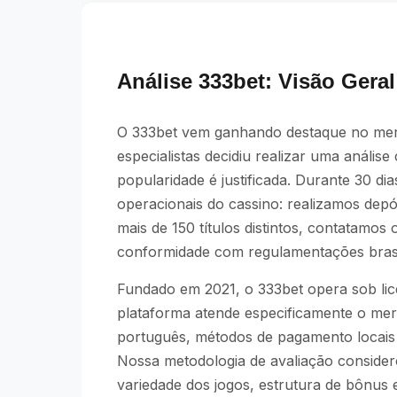
Análise 333bet: Visão Geral
O 333bet vem ganhando destaque no merc
especialistas decidiu realizar uma análise
popularidade é justificada. Durante 30 di
operacionais do cassino: realizamos depó
mais de 150 títulos distintos, contatamos
conformidade com regulamentações brasi
Fundado em 2021, o 333bet opera sob l
plataforma atende especificamente o mer
português, métodos de pagamento locais 
Nossa metodologia de avaliação considero
variedade dos jogos, estrutura de bônus