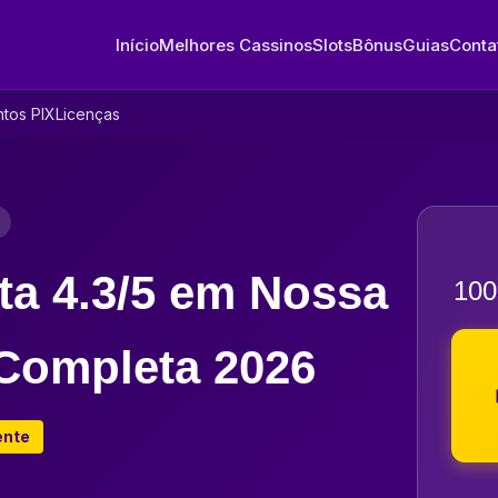
Início
Melhores Cassinos
Slots
Bônus
Guias
Conta
tos PIX
Licenças
ta 4.3/5 em Nossa
100
 Completa 2026
ente