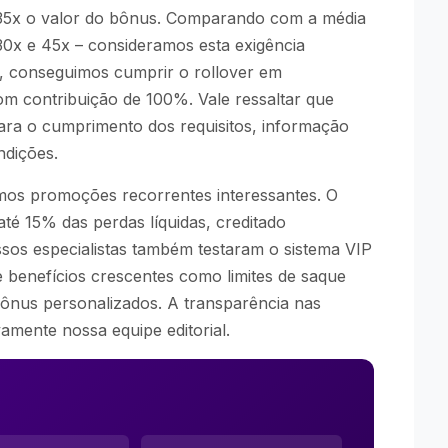
de 35x o valor do bônus. Comparando com a média
 30x e 45x – consideramos esta exigência
es, conseguimos cumprir o rollover em
om contribuição de 100%. Vale ressaltar que
ra o cumprimento dos requisitos, informação
ndições.
amos promoções recorrentes interessantes. O
é 15% das perdas líquidas, creditado
sos especialistas também testaram o sistema VIP
e benefícios crescentes como limites de saque
bônus personalizados. A transparência nas
amente nossa equipe editorial.