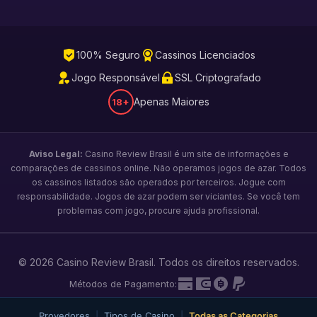
100% Seguro
Cassinos Licenciados
Jogo Responsável
SSL Criptografado
Apenas Maiores
18+
Aviso Legal:
Casino Review Brasil é um site de informações e
comparações de cassinos online. Não operamos jogos de azar. Todos
os cassinos listados são operados por terceiros. Jogue com
responsabilidade. Jogos de azar podem ser viciantes. Se você tem
problemas com jogo, procure ajuda profissional.
© 2026 Casino Review Brasil. Todos os direitos reservados.
Métodos de Pagamento:
Provedores
|
Tipos de Casino
|
Todas as Categorias