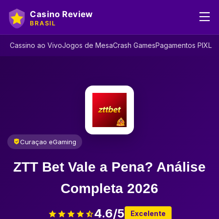
HOT
Cassino ao Vivo
Jogos de Mesa
Crash Games
Pagamentos PIX
Lic
Curaçao eGaming
ZTT Bet Vale a Pena? Análise
Completa 2026
4.6/5
Excelente