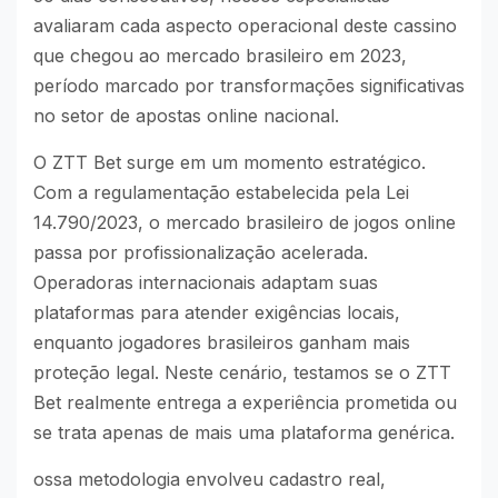
avaliaram cada aspecto operacional deste cassino
que chegou ao mercado brasileiro em 2023,
período marcado por transformações significativas
no setor de apostas online nacional.
O ZTT Bet surge em um momento estratégico.
Com a regulamentação estabelecida pela Lei
14.790/2023, o mercado brasileiro de jogos online
passa por profissionalização acelerada.
Operadoras internacionais adaptam suas
plataformas para atender exigências locais,
enquanto jogadores brasileiros ganham mais
proteção legal. Neste cenário, testamos se o ZTT
Bet realmente entrega a experiência prometida ou
se trata apenas de mais uma plataforma genérica.
ossa metodologia envolveu cadastro real,