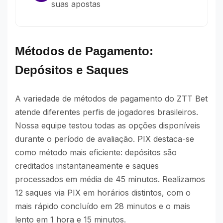
suas apostas
Métodos de Pagamento:
Depósitos e Saques
A variedade de métodos de pagamento do ZTT Bet
atende diferentes perfis de jogadores brasileiros.
Nossa equipe testou todas as opções disponíveis
durante o período de avaliação. PIX destaca-se
como método mais eficiente: depósitos são
creditados instantaneamente e saques
processados em média de 45 minutos. Realizamos
12 saques via PIX em horários distintos, com o
mais rápido concluído em 28 minutos e o mais
lento em 1 hora e 15 minutos.