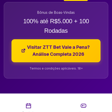
Bônus de Boas-Vindas
100% até R$5.000 + 100
Rodadas
Visitar ZTT Bet Vale a Pena?
Análise Completa 2026
Termos e condições aplicáveis. 18+