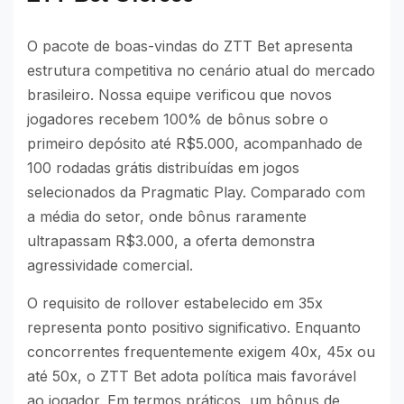
O pacote de boas-vindas do ZTT Bet apresenta
estrutura competitiva no cenário atual do mercado
brasileiro. Nossa equipe verificou que novos
jogadores recebem 100% de bônus sobre o
primeiro depósito até R$5.000, acompanhado de
100 rodadas grátis distribuídas em jogos
selecionados da Pragmatic Play. Comparado com
a média do setor, onde bônus raramente
ultrapassam R$3.000, a oferta demonstra
agressividade comercial.
O requisito de rollover estabelecido em 35x
representa ponto positivo significativo. Enquanto
concorrentes frequentemente exigem 40x, 45x ou
até 50x, o ZTT Bet adota política mais favorável
ao jogador. Em termos práticos, um bônus de