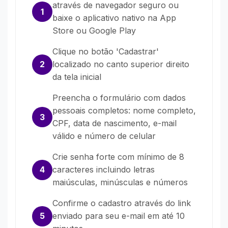
através de navegador seguro ou
1
baixe o aplicativo nativo na App
Store ou Google Play
Clique no botão 'Cadastrar'
2
localizado no canto superior direito
da tela inicial
Preencha o formulário com dados
pessoais completos: nome completo,
3
CPF, data de nascimento, e-mail
válido e número de celular
Crie senha forte com mínimo de 8
4
caracteres incluindo letras
maiúsculas, minúsculas e números
Confirme o cadastro através do link
5
enviado para seu e-mail em até 10