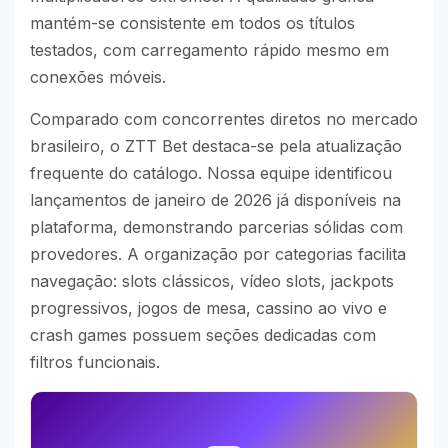
mantém-se consistente em todos os títulos
testados, com carregamento rápido mesmo em
conexões móveis.
Comparado com concorrentes diretos no mercado
brasileiro, o ZTT Bet destaca-se pela atualização
frequente do catálogo. Nossa equipe identificou
lançamentos de janeiro de 2026 já disponíveis na
plataforma, demonstrando parcerias sólidas com
provedores. A organização por categorias facilita
navegação: slots clássicos, vídeo slots, jackpots
progressivos, jogos de mesa, cassino ao vivo e
crash games possuem seções dedicadas com
filtros funcionais.