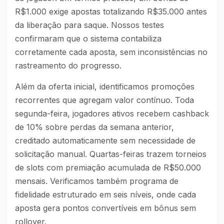
R$1.000 exige apostas totalizando R$35.000 antes
da liberação para saque. Nossos testes
confirmaram que o sistema contabiliza
corretamente cada aposta, sem inconsistências no
rastreamento do progresso.
Além da oferta inicial, identificamos promoções
recorrentes que agregam valor contínuo. Toda
segunda-feira, jogadores ativos recebem cashback
de 10% sobre perdas da semana anterior,
creditado automaticamente sem necessidade de
solicitação manual. Quartas-feiras trazem torneios
de slots com premiação acumulada de R$50.000
mensais. Verificamos também programa de
fidelidade estruturado em seis níveis, onde cada
aposta gera pontos convertíveis em bônus sem
rollover.