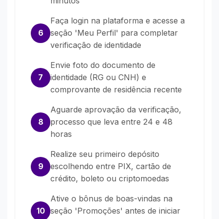
minutos
Faça login na plataforma e acesse a
6
seção 'Meu Perfil' para completar
verificação de identidade
Envie foto do documento de
7
identidade (RG ou CNH) e
comprovante de residência recente
Aguarde aprovação da verificação,
8
processo que leva entre 24 e 48
horas
Realize seu primeiro depósito
9
escolhendo entre PIX, cartão de
crédito, boleto ou criptomoedas
Ative o bônus de boas-vindas na
10
seção 'Promoções' antes de iniciar