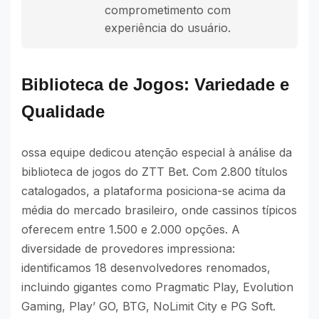
comprometimento com
experiência do usuário.
Biblioteca de Jogos: Variedade e
Qualidade
ossa equipe dedicou atenção especial à análise da
biblioteca de jogos do ZTT Bet. Com 2.800 títulos
catalogados, a plataforma posiciona-se acima da
média do mercado brasileiro, onde cassinos típicos
oferecem entre 1.500 e 2.000 opções. A
diversidade de provedores impressiona:
identificamos 18 desenvolvedores renomados,
incluindo gigantes como Pragmatic Play, Evolution
Gaming, Play’ GO, BTG, NoLimit City e PG Soft.