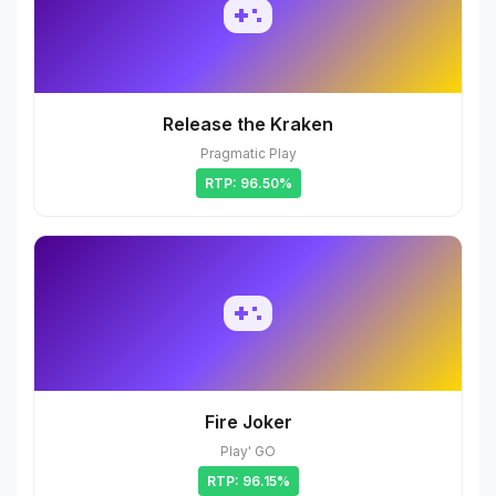
Release the Kraken
Pragmatic Play
RTP: 96.50%
Fire Joker
Play' GO
RTP: 96.15%