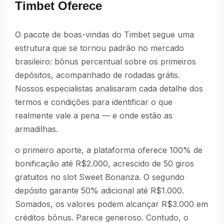
Timbet Oferece
O pacote de boas-vindas do Timbet segue uma
estrutura que se tornou padrão no mercado
brasileiro: bônus percentual sobre os primeiros
depósitos, acompanhado de rodadas grátis.
Nossos especialistas analisaram cada detalhe dos
termos e condições para identificar o que
realmente vale a pena — e onde estão as
armadilhas.
o primeiro aporte, a plataforma oferece 100% de
bonificação até R$2.000, acrescido de 50 giros
gratuitos no slot Sweet Bonanza. O segundo
depósito garante 50% adicional até R$1.000.
Somados, os valores podem alcançar R$3.000 em
créditos bônus. Parece generoso. Contudo, o