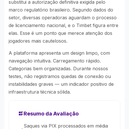
substitui a autorização definitiva exigida pelo
marco regulatório brasileiro. Segundo dados do
setor, diversas operadoras aguardam o processo
de licenciamento nacional, e o Timbet figura entre
elas. Esse é um ponto que merece atenção dos
jogadores mais cautelosos.
A plataforma apresenta um design limpo, com
navegação intuitiva. Carregamento rápido.
Categorias bem organizadas. Durante nossos
testes, não registramos quedas de conexão ou
instabilidades graves — um indicador positivo de
infraestrutura técnica sólida.
Resumo da Avaliação
Saques via PIX processados em média