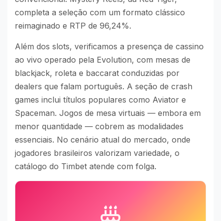
completa a seleção com um formato clássico
reimaginado e RTP de 96,24%.
Além dos slots, verificamos a presença de cassino
ao vivo operado pela Evolution, com mesas de
blackjack, roleta e baccarat conduzidas por
dealers que falam português. A seção de crash
games inclui títulos populares como Aviator e
Spaceman. Jogos de mesa virtuais — embora em
menor quantidade — cobrem as modalidades
essenciais. No cenário atual do mercado, onde
jogadores brasileiros valorizam variedade, o
catálogo do Timbet atende com folga.