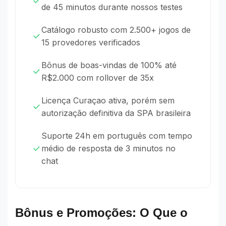
de 45 minutos durante nossos testes
Catálogo robusto com 2.500+ jogos de
15 provedores verificados
Bônus de boas-vindas de 100% até
R$2.000 com rollover de 35x
Licença Curaçao ativa, porém sem
autorização definitiva da SPA brasileira
Suporte 24h em português com tempo
médio de resposta de 3 minutos no
chat
Bônus e Promoções: O Que o