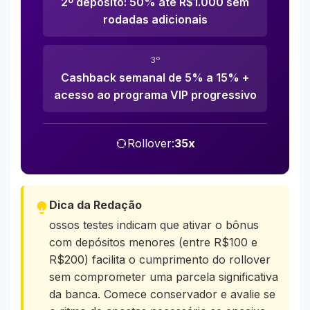
2º depósito: 50% até R$1.000 sem
rodadas adicionais
3º
Cashback semanal de 5% a 15% +
acesso ao programa VIP progressivo
Rollover:
35x
Dica da Redação
ossos testes indicam que ativar o bônus
com depósitos menores (entre R$100 e
R$200) facilita o cumprimento do rollover
sem comprometer uma parcela significativa
da banca. Comece conservador e avalie se