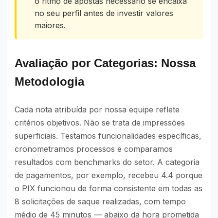
o ritmo de apostas necessário se encaixa
no seu perfil antes de investir valores
maiores.
Avaliação por Categorias: Nossa
Metodologia
Cada nota atribuída por nossa equipe reflete
critérios objetivos. Não se trata de impressões
superficiais. Testamos funcionalidades específicas,
cronometramos processos e comparamos
resultados com benchmarks do setor. A categoria
de pagamentos, por exemplo, recebeu 4.4 porque
o PIX funcionou de forma consistente em todas as
8 solicitações de saque realizadas, com tempo
médio de 45 minutos — abaixo da hora prometida