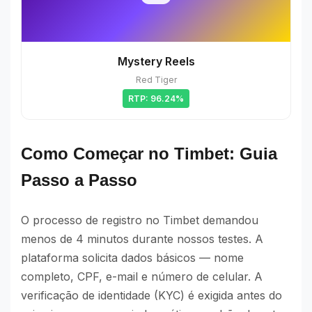
Mystery Reels
Red Tiger
RTP: 96.24%
Como Começar no Timbet: Guia
Passo a Passo
O processo de registro no Timbet demandou
menos de 4 minutos durante nossos testes. A
plataforma solicita dados básicos — nome
completo, CPF, e-mail e número de celular. A
verificação de identidade (KYC) é exigida antes do