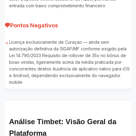
entrada com baixo comprometimento financeiro
Pontos Negativos
Licença exclusivamente de Curaçao — ainda sem
autorização definitiva da SIGAP/MF conforme exigido pela
Lei 14.790/2023 Requisito de rollover de 35x no bônus de
boas-vindas, ligeiramente acima da média praticada por
concorrentes diretos Ausência de aplicativo nativo para iOS
e Android, dependendo exclusivamente do navegador
mobile
Análise Timbet: Visão Geral da
Plataforma