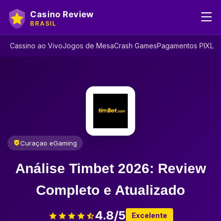
HOT
Cassino ao Vivo
Jogos de Mesa
Crash Games
Pagamentos PIX
Lic
Curaçao eGaming
Análise Timbet 2026: Review
Completo e Atualizado
4.8/5
Excelente