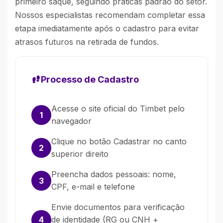
primeiro saque, seguindo práticas padrão do setor.
Nossos especialistas recomendam completar essa
etapa imediatamente após o cadastro para evitar
atrasos futuros na retirada de fundos.
Processo de Cadastro
Acesse o site oficial do Timbet pelo
1
navegador
Clique no botão Cadastrar no canto
2
superior direito
Preencha dados pessoais: nome,
3
CPF, e-mail e telefone
Envie documentos para verificação
4
de identidade (RG ou CNH +