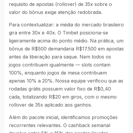
requisito de apostas (rollover) de 35x sobre o
valor do bônus exige atenção redobrada.
Para contextualizar: a média do mercado brasileiro
gira entre 30x e 40x. O Timbet posiciona-se
ligeiramente acima do ponto médio. Na prática, um
bônus de R$500 demandaria R$17.500 em apostas
antes da liberação para saque. Nem todos os
jogos contribuem igualmente — slots contam
100%, enquanto jogos de mesa contribuem
apenas 10% a 20%. Nossa equipe verificou que as
rodadas grátis possuem valor fixo de R$0,40
cada, totalizando R$20 em giros, com o mesmo
rollover de 35x aplicado aos ganhos.
Além do pacote inicial, identificamos promoções
recorrentes relevantes. O cashback semanal