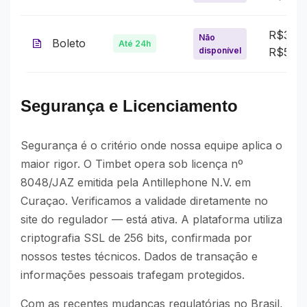
R$30 -
Não
Boleto
Até 24h
disponível
R$5.00
Segurança e Licenciamento
Segurança é o critério onde nossa equipe aplica o
maior rigor. O Timbet opera sob licença nº
8048/JAZ emitida pela Antillephone N.V. em
Curaçao. Verificamos a validade diretamente no
site do regulador — está ativa. A plataforma utiliza
criptografia SSL de 256 bits, confirmada por
nossos testes técnicos. Dados de transação e
informações pessoais trafegam protegidos.
Com as recentes mudanças regulatórias no Brasil,