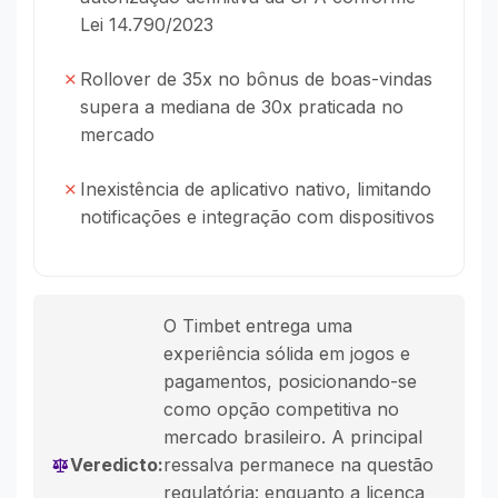
Lei 14.790/2023
Rollover de 35x no bônus de boas-vindas
supera a mediana de 30x praticada no
mercado
Inexistência de aplicativo nativo, limitando
notificações e integração com dispositivos
O Timbet entrega uma
experiência sólida em jogos e
pagamentos, posicionando-se
como opção competitiva no
mercado brasileiro. A principal
Veredicto:
ressalva permanece na questão
regulatória: enquanto a licença