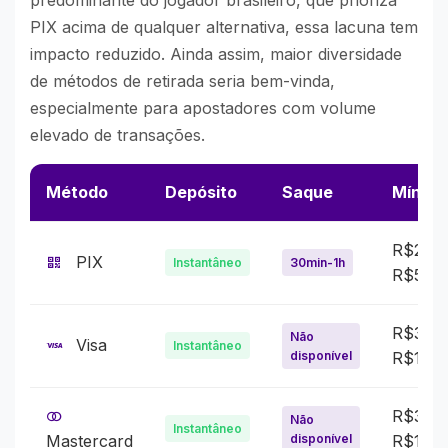
predominante do jogador brasileiro, que prioriza
PIX acima de qualquer alternativa, essa lacuna tem
impacto reduzido. Ainda assim, maior diversidade
de métodos de retirada seria bem-vinda,
especialmente para apostadores com volume
elevado de transações.
Método
Depósito
Saque
Mín/M
R$20 -
PIX
Instantâneo
30min-1h
R$50.
R$30 -
Não
Visa
Instantâneo
disponível
R$10.0
R$30 -
Não
Instantâneo
Mastercard
disponível
R$10.0