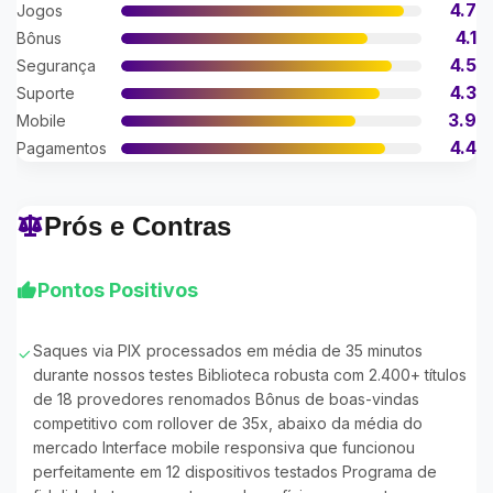
4.7
Jogos
4.1
Bônus
4.5
Segurança
4.3
Suporte
3.9
Mobile
4.4
Pagamentos
Prós e Contras
Pontos Positivos
Saques via PIX processados em média de 35 minutos
durante nossos testes Biblioteca robusta com 2.400+ títulos
de 18 provedores renomados Bônus de boas-vindas
competitivo com rollover de 35x, abaixo da média do
mercado Interface mobile responsiva que funcionou
perfeitamente em 12 dispositivos testados Programa de