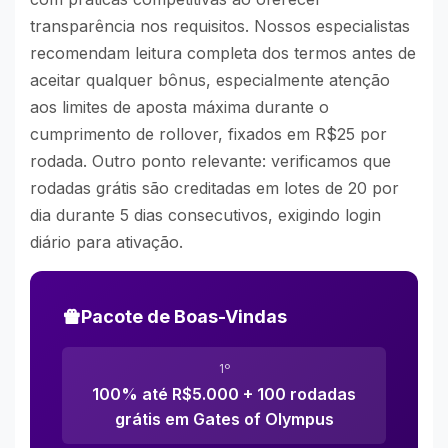
transparência nos requisitos. Nossos especialistas
recomendam leitura completa dos termos antes de
aceitar qualquer bônus, especialmente atenção
aos limites de aposta máxima durante o
cumprimento de rollover, fixados em R$25 por
rodada. Outro ponto relevante: verificamos que
rodadas grátis são creditadas em lotes de 20 por
dia durante 5 dias consecutivos, exigindo login
diário para ativação.
Pacote de Boas-Vindas
1º
100% até R$5.000 + 100 rodadas
grátis em Gates of Olympus