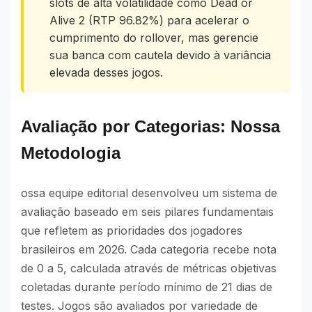
slots de alta volatilidade como Dead or
Alive 2 (RTP 96.82%) para acelerar o
cumprimento do rollover, mas gerencie
sua banca com cautela devido à variância
elevada desses jogos.
Avaliação por Categorias: Nossa
Metodologia
ossa equipe editorial desenvolveu um sistema de
avaliação baseado em seis pilares fundamentais
que refletem as prioridades dos jogadores
brasileiros em 2026. Cada categoria recebe nota
de 0 a 5, calculada através de métricas objetivas
coletadas durante período mínimo de 21 dias de
testes. Jogos são avaliados por variedade de