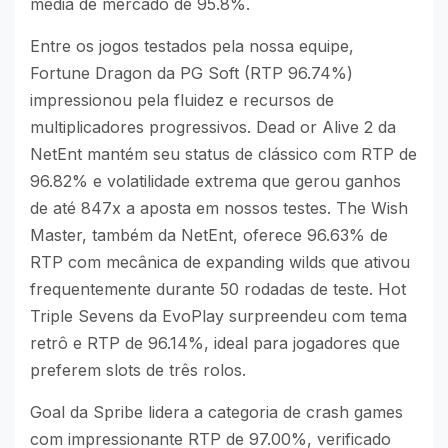
média de mercado de 95.8%.
Entre os jogos testados pela nossa equipe,
Fortune Dragon da PG Soft (RTP 96.74%)
impressionou pela fluidez e recursos de
multiplicadores progressivos. Dead or Alive 2 da
NetEnt mantém seu status de clássico com RTP de
96.82% e volatilidade extrema que gerou ganhos
de até 847x a aposta em nossos testes. The Wish
Master, também da NetEnt, oferece 96.63% de
RTP com mecânica de expanding wilds que ativou
frequentemente durante 50 rodadas de teste. Hot
Triple Sevens da EvoPlay surpreendeu com tema
retrô e RTP de 96.14%, ideal para jogadores que
preferem slots de três rolos.
Goal da Spribe lidera a categoria de crash games
com impressionante RTP de 97.00%, verificado