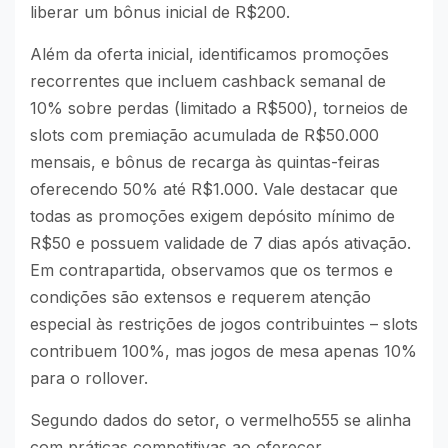
liberar um bônus inicial de R$200.
Além da oferta inicial, identificamos promoções
recorrentes que incluem cashback semanal de
10% sobre perdas (limitado a R$500), torneios de
slots com premiação acumulada de R$50.000
mensais, e bônus de recarga às quintas-feiras
oferecendo 50% até R$1.000. Vale destacar que
todas as promoções exigem depósito mínimo de
R$50 e possuem validade de 7 dias após ativação.
Em contrapartida, observamos que os termos e
condições são extensos e requerem atenção
especial às restrições de jogos contribuintes – slots
contribuem 100%, mas jogos de mesa apenas 10%
para o rollover.
Segundo dados do setor, o vermelho555 se alinha
com práticas competitivas ao oferecer