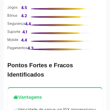
Jogos
4.5
Bônus
4.2
Segurança
4.4
Suporte
4.1
Mobile
4.4
Pagamentos
4.3
Pontos Fortes e Fracos
Identificados
Vantagens
Velocidade de saque via PIX impressionou