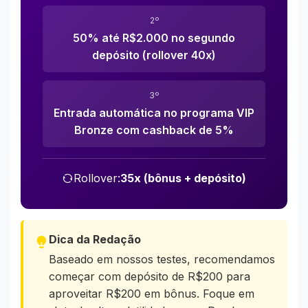
2º
50% até R$2.000 no segundo
depósito (rollover 40x)
3º
Entrada automática no programa VIP
Bronze com cashback de 5%
Rollover:
35x (bônus + depósito)
Dica da Redação
Baseado em nossos testes, recomendamos
começar com depósito de R$200 para
aproveitar R$200 em bônus. Foque em