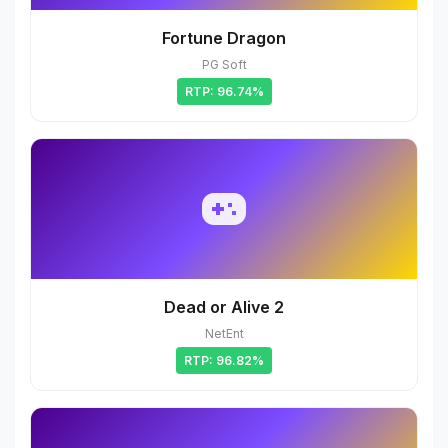
Fortune Dragon
PG Soft
RTP: 96.74%
Dead or Alive 2
NetEnt
RTP: 96.82%