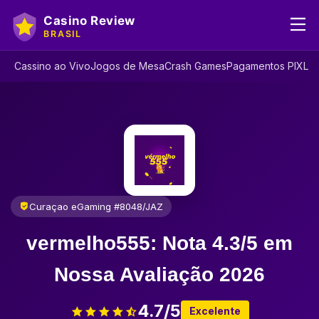
HOT
Cassino ao Vivo
Jogos de Mesa
Crash Games
Pagamentos PIX
Lic
Curaçao eGaming #8048/JAZ
vermelho555: Nota 4.3/5 em
Nossa Avaliação 2026
4.7/5
Excelente