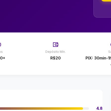
os
Depósito Mín.
S
00+
R$20
PIX: 30min-1h
4.8