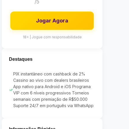
/5
Jogar Agora
18+ | Jogue com responsabilidade
Destaques
PIX instantâneo com cashback de 2%
Cassino ao vivo com dealers brasileiros
App nativo para Android e iOS Programa
VIP com 6 níveis progressivos Torneios
semanais com premiação de R$50.000
Suporte 24/7 em português via WhatsApp