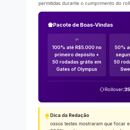
permitidas durante o cumprimento do roll
Pacote de Boas-Vindas
1º
100% até R$5.000 no
50% a
primeiro depósito +
segun
50 rodadas grátis em
50 rod
Gates of Olympus
Swe
Rollover:
35
Dica da Redação
ossos testes mostraram que focar em