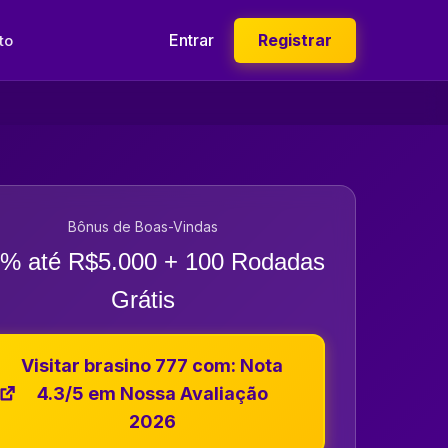
HOT
Entrar
Registrar
to
Bônus de Boas-Vindas
% até R$5.000 + 100 Rodadas
Grátis
Visitar brasino 777 com: Nota
4.3/5 em Nossa Avaliação
2026