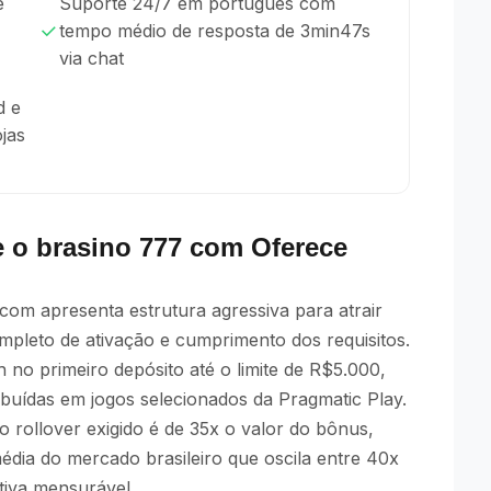
é
Suporte 24/7 em português com
tempo médio de resposta de 3min47s
via chat
d e
jas
 o brasino 777 com Oferece
com apresenta estrutura agressiva para atrair
pleto de ativação e cumprimento dos requisitos.
no primeiro depósito até o limite de R$5.000,
buídas em jogos selecionados da Pragmatic Play.
o rollover exigido é de 35x o valor do bônus,
édia do mercado brasileiro que oscila entre 40x
tiva mensurável.