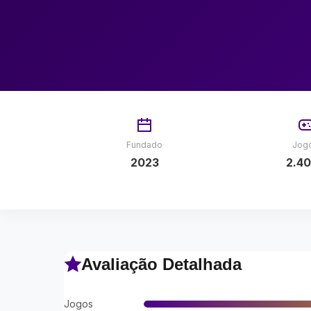
Fundado
Jog
2023
2.4
Avaliação Detalhada
Jogos