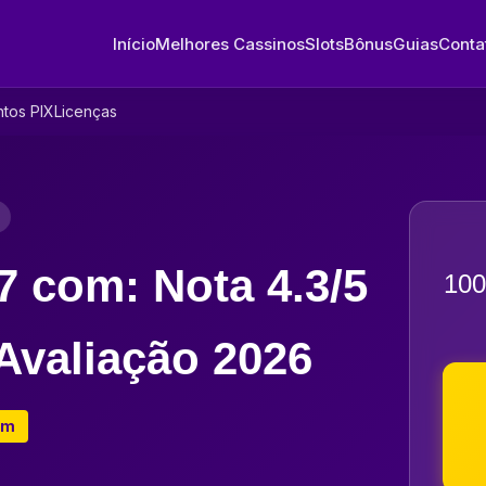
Início
Melhores Cassinos
Slots
Bônus
Guias
Conta
tos PIX
Licenças
7 com: Nota 4.3/5
100
Avaliação 2026
om