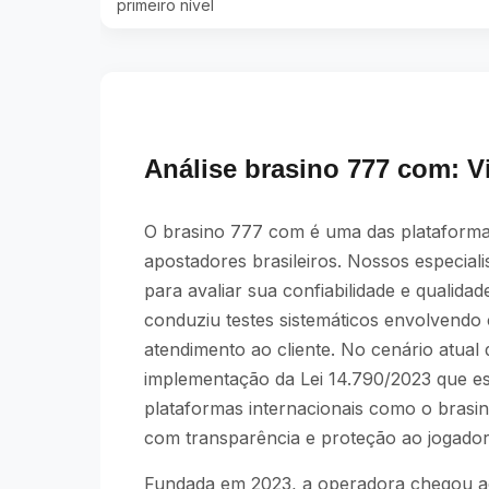
primeiro nível
Análise brasino 777 com: V
O brasino 777 com é uma das plataforma
apostadores brasileiros. Nossos especial
para avaliar sua confiabilidade e qualida
conduziu testes sistemáticos envolvendo c
atendimento ao cliente. No cenário atual
implementação da Lei 14.790/2023 que es
plataformas internacionais como o bra
com transparência e proteção ao jogador
Fundada em 2023, a operadora chegou ao