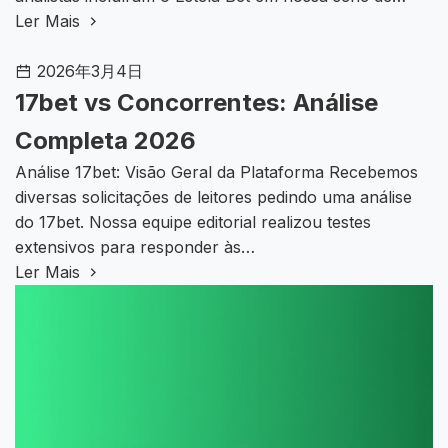
Ler Mais
2026年3月4日
17bet vs Concorrentes: Análise
Completa 2026
Análise 17bet: Visão Geral da Plataforma Recebemos
diversas solicitações de leitores pedindo uma análise
do 17bet. Nossa equipe editorial realizou testes
extensivos para responder às…
Ler Mais