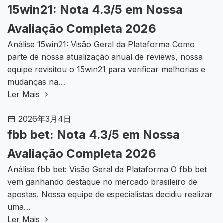
15win21: Nota 4.3/5 em Nossa
Avaliação Completa 2026
Análise 15win21: Visão Geral da Plataforma Como
parte de nossa atualização anual de reviews, nossa
equipe revisitou o 15win21 para verificar melhorias e
mudanças na…
Ler Mais
2026年3月4日
fbb bet: Nota 4.3/5 em Nossa
Avaliação Completa 2026
Análise fbb bet: Visão Geral da Plataforma O fbb bet
vem ganhando destaque no mercado brasileiro de
apostas. Nossa equipe de especialistas decidiu realizar
uma…
Ler Mais