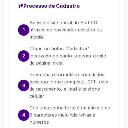
Processo de Cadastro
Acesse o site oficial do Soft PG
1
através de navegador desktop ou
mobile
Clique no botão 'Cadastrar'
2
localizado no canto superior direito
da página inicial
Preencha o formulário com dados
pessoais: nome completo, CPF, data
3
de nascimento, e-mail e telefone
celular
Crie uma senha forte com mínimo de
4
8 caracteres incluindo letras e
números