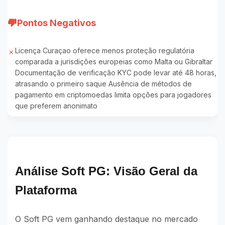
Pontos Negativos
Licença Curaçao oferece menos proteção regulatória
comparada a jurisdições europeias como Malta ou Gibraltar
Documentação de verificação KYC pode levar até 48 horas,
atrasando o primeiro saque Ausência de métodos de
pagamento em criptomoedas limita opções para jogadores
que preferem anonimato
Análise Soft PG: Visão Geral da
Plataforma
O Soft PG vem ganhando destaque no mercado