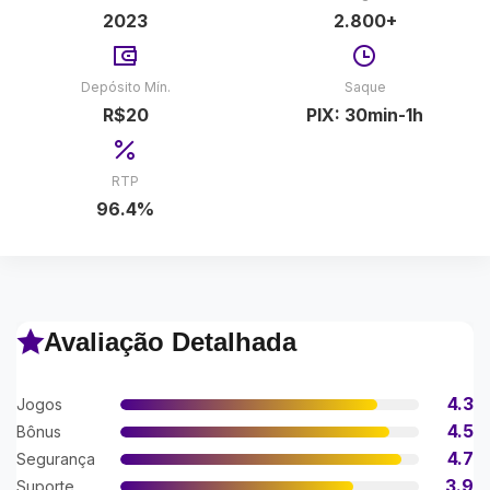
2023
2.800+
Depósito Mín.
Saque
R$20
PIX: 30min-1h
RTP
96.4%
Avaliação Detalhada
4.3
Jogos
4.5
Bônus
4.7
Segurança
3.9
Suporte