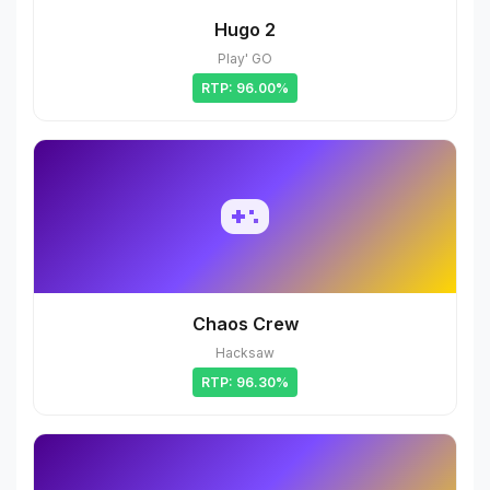
Hugo 2
Play' GO
RTP: 96.00%
Chaos Crew
Hacksaw
RTP: 96.30%