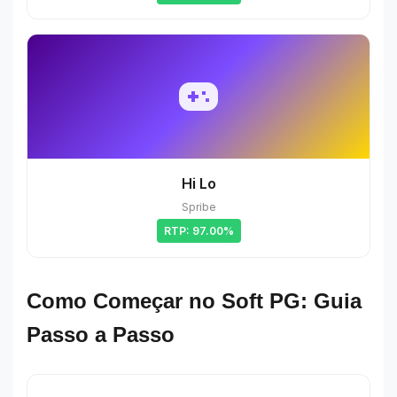
Hi Lo
Spribe
RTP: 97.00%
Como Começar no Soft PG: Guia
Passo a Passo