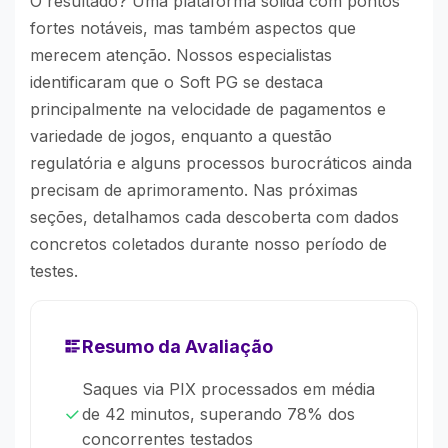
O resultado? Uma plataforma sólida com pontos
fortes notáveis, mas também aspectos que
merecem atenção. Nossos especialistas
identificaram que o Soft PG se destaca
principalmente na velocidade de pagamentos e
variedade de jogos, enquanto a questão
regulatória e alguns processos burocráticos ainda
precisam de aprimoramento. Nas próximas
seções, detalhamos cada descoberta com dados
concretos coletados durante nosso período de
testes.
Resumo da Avaliação
Saques via PIX processados em média
de 42 minutos, superando 78% dos
concorrentes testados