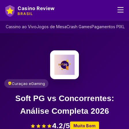
HOT
Cassino ao Vivo
Jogos de Mesa
Crash Games
Pagamentos PIX
Lic
Curaçao eGaming
Soft PG vs Concorrentes:
Análise Completa 2026
4.2/5
Muito Bom