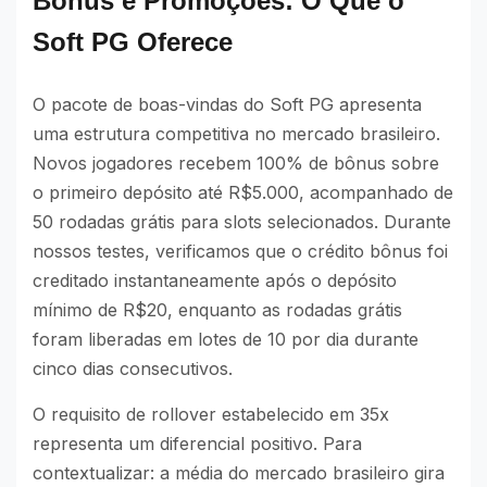
Bônus e Promoções: O Que o
Soft PG Oferece
O pacote de boas-vindas do Soft PG apresenta
uma estrutura competitiva no mercado brasileiro.
Novos jogadores recebem 100% de bônus sobre
o primeiro depósito até R$5.000, acompanhado de
50 rodadas grátis para slots selecionados. Durante
nossos testes, verificamos que o crédito bônus foi
creditado instantaneamente após o depósito
mínimo de R$20, enquanto as rodadas grátis
foram liberadas em lotes de 10 por dia durante
cinco dias consecutivos.
O requisito de rollover estabelecido em 35x
representa um diferencial positivo. Para
contextualizar: a média do mercado brasileiro gira