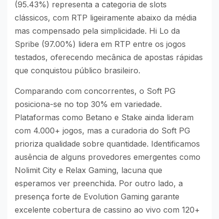
(95.43%) representa a categoria de slots
clássicos, com RTP ligeiramente abaixo da média
mas compensado pela simplicidade. Hi Lo da
Spribe (97.00%) lidera em RTP entre os jogos
testados, oferecendo mecânica de apostas rápidas
que conquistou público brasileiro.
Comparando com concorrentes, o Soft PG
posiciona-se no top 30% em variedade.
Plataformas como Betano e Stake ainda lideram
com 4.000+ jogos, mas a curadoria do Soft PG
prioriza qualidade sobre quantidade. Identificamos
ausência de alguns provedores emergentes como
Nolimit City e Relax Gaming, lacuna que
esperamos ver preenchida. Por outro lado, a
presença forte de Evolution Gaming garante
excelente cobertura de cassino ao vivo com 120+