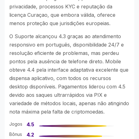
privacidade, processos KYC e reputação da
licença Curaçao, que embora válida, oferece
menos proteção que jurisdições europeias.
O Suporte alcançou 4.3 graças ao atendimento
responsivo em português, disponibilidade 24/7 e
resolução eficiente de problemas, mas perdeu
pontos pela ausência de telefone direto. Mobile
obteve 4.4 pela interface adaptativa excelente que
dispensa aplicativo, com todos os recursos
desktop disponíveis. Pagamentos liderou com 4.5
devido aos saques ultrarrápidos via PIX e
variedade de métodos locais, apenas não atingindo
nota máxima pela falta de criptomoedas.
Jogos
4.5
Bônus
4.2