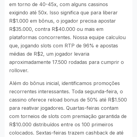
em torno de 40-45x, com alguns cassinos
exigindo até 50x. Isso significa que para liberar
R$1.000 em bônus, o jogador precisa apostar
R$35.000, contra R$40.000 ou mais em
plataformas concorrentes. Nossa equipe calculou
que, jogando slots com RTP de 96% e apostas
médias de R$2, um jogador levaria
aproximadamente 17.500 rodadas para cumprir o
rollover.
Além do bônus inicial, identificamos promoções
recorrentes interessantes. Toda segunda-feira, o
cassino oferece reload bonus de 50% até R$1.500
para reativar jogadores. Quartas-feiras contam
com torneios de slots com premiação garantida de
R$10.000 distribuídos entre os 100 primeiros
colocados. Sextas-feiras trazem cashback de até