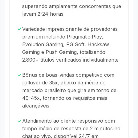
superando amplamente concorrentes que
levam 2-24 horas
Variedade impressionante de provedores
premium incluindo Pragmatic Play,
Evolution Gaming, PG Soft, Hacksaw
Gaming e Push Gaming, totalizando
2.800+ títulos verificados individualmente
Bônus de boas-vindas competitivo com
rollover de 35x, abaixo da média do
mercado brasileiro que gira em torno de
40-45x, tornando os requisitos mais
alcançáveis
Atendimento ao cliente responsivo com
tempo médio de resposta de 2 minutos no
chat ao vivo, disponível 24/7 em