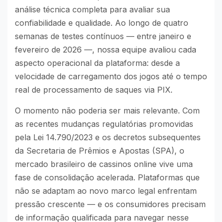
análise técnica completa para avaliar sua
confiabilidade e qualidade. Ao longo de quatro
semanas de testes contínuos — entre janeiro e
fevereiro de 2026 —, nossa equipe avaliou cada
aspecto operacional da plataforma: desde a
velocidade de carregamento dos jogos até o tempo
real de processamento de saques via PIX.
O momento não poderia ser mais relevante. Com
as recentes mudanças regulatórias promovidas
pela Lei 14.790/2023 e os decretos subsequentes
da Secretaria de Prêmios e Apostas (SPA), o
mercado brasileiro de cassinos online vive uma
fase de consolidação acelerada. Plataformas que
não se adaptam ao novo marco legal enfrentam
pressão crescente — e os consumidores precisam
de informação qualificada para navegar nesse