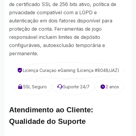
de certificado SSL de 256 bits ativo, política de
privacidade compatível com a LGPD e
autenticação em dois fatores disponível para
proteção de conta. Ferramentas de jogo
responsável incluem limites de depósito
configuráveis, autoexclusão temporária e
permanente.
Licença Curaçao eGaming (Licença #8048/JAZ)
SSL Seguro
Suporte 24/7
2 anos
Atendimento ao Cliente:
Qualidade do Suporte