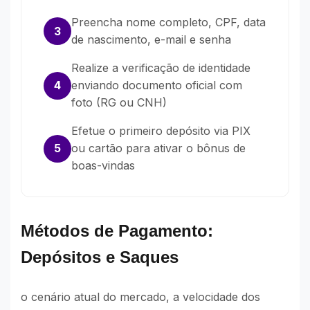
Preencha nome completo, CPF, data
3
de nascimento, e-mail e senha
Realize a verificação de identidade
4
enviando documento oficial com
foto (RG ou CNH)
Efetue o primeiro depósito via PIX
5
ou cartão para ativar o bônus de
boas-vindas
Métodos de Pagamento:
Depósitos e Saques
o cenário atual do mercado, a velocidade dos