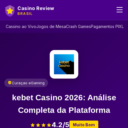
HOT
Cassino ao Vivo
Jogos de Mesa
Crash Games
Pagamentos PIX
Lic
Curaçao eGaming
kebet Casino 2026: Análise
Completa da Plataforma
4.2/5
Muito Bom