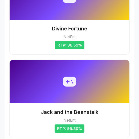
Divine Fortune
NetEnt
RTP: 96.59%
Jack and the Beanstalk
NetEnt
RTP: 96.30%