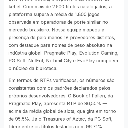
kebet. Com mais de 2.500 títulos catalogados, a
plataforma supera a média de 1.800 jogos
observada em operadoras de porte similar no
mercado brasileiro. Nossa equipe mapeou a
presença de pelo menos 18 provedores distintos,
com destaque para nomes de peso absoluto na
indústria global: Pragmatic Play, Evolution Gaming,
PG Soft, NetEnt, NoLimit City e EvoPlay compõem
o núcleo da biblioteca.
Em termos de RTPs verificados, os números são
consistentes com os padrões declarados pelos
próprios desenvolvedores. O Book of Fallen, da
Pragmatic Play, apresenta RTP de 96,50% —
acima da média global de slots, que gira em torno
de 95,5%. Já o Treasures of Aztec, da PG Soft,
lidera entre os títulos testados com 96,71%,