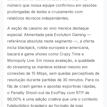
número que nossa equipe confirmou em sessões
prolongadas de testes e cruzamento com
relatórios técnicos independentes.
A seção de cassino ao vivo merece destaque
especial. Alimentada pela Evolution Gaming —
referência absoluta neste segmento —, a oferta
inclui blackjack, roleta europeia e americana,
bacará e game shows como Crazy Time e
Monopoly Live. Em nossa avaliação, a qualidade
do streaming se manteve estável mesmo em
conexões de 15 Mbps, sem quedas perceptíveis de
resolução durante partidas de 30 minutos. Para os
fãs de crash games e apostas esportivas rápidas,
o Penalty Shoot-out da EvoPlay com RTP de
96,00% é uma adição criativa que une o contexto
futebolístico brasileiro ao formato de jogo