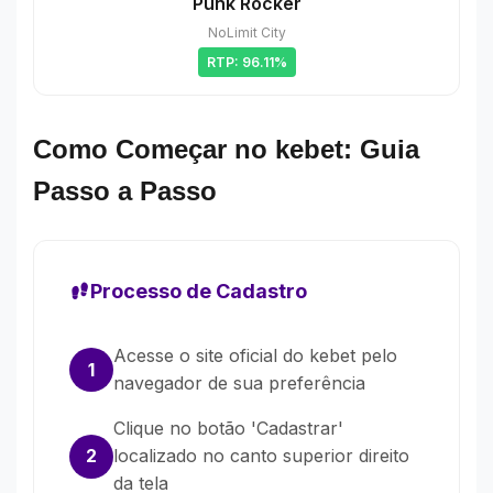
Punk Rocker
NoLimit City
RTP: 96.11%
Como Começar no kebet: Guia
Passo a Passo
Processo de Cadastro
Acesse o site oficial do kebet pelo
1
navegador de sua preferência
Clique no botão 'Cadastrar'
2
localizado no canto superior direito
da tela