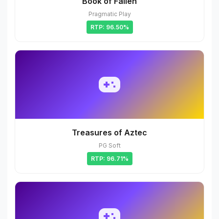
Book of Fallen
Pragmatic Play
RTP: 96.50%
Treasures of Aztec
PG Soft
RTP: 96.71%