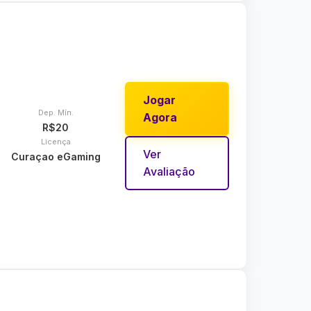
Jogar
Dep. Mín.
Agora
R$20
Licença
Ver
Curaçao eGaming
Avaliação