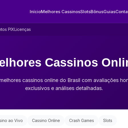
Início
Melhores Cassinos
Slots
Bônus
Guias
Conta
tos PIX
Licenças
elhores Cassinos Onli
elhores cassinos online do Brasil com avaliações ho
exclusivos e análises detalhadas.
sino ao Vivo
Cassino Online
Crash Games
Slots