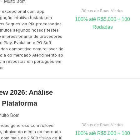
 - Muito Bom
Bônus de Boas-Vindas
e excepcional com app
gação intuitiva testada em
100% até R$5.000 + 100
ivos Saques via PIX processados
Rodadas
inutos segundo nossos testes
e impressionante de provedores
c Play, Evolution e PG Soft
das competitivo com rollover de
édia do mercado Atendimento ao
 com respostas em português em
os
ew 2026: Análise
 Plataforma
 Muito Bom
Bônus de Boas-Vindas
ndas generoso com rollover
x, abaixo da média do mercado
100% até R$5.000 + 100
 com mais de 2.500 títulos de 18