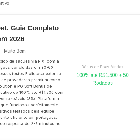
ativo
bet: Guia Completo
em 2026
 - Muito Bom
ido de saques via PIX, com a
Bônus de Boas-Vindas
ações concluídas em 30-60
ossos testes Biblioteca extensa
100% até R$1.500 + 50
os de provedores premium como
Rodadas
olution e PG Soft Bônus de
titivo de 100% até R$1.500 com
over razoáveis (35x) Plataforma
 que funcionou perfeitamente
itivos testados pela equipe
iente eficiente em português,
de resposta de 2-3 minutos no