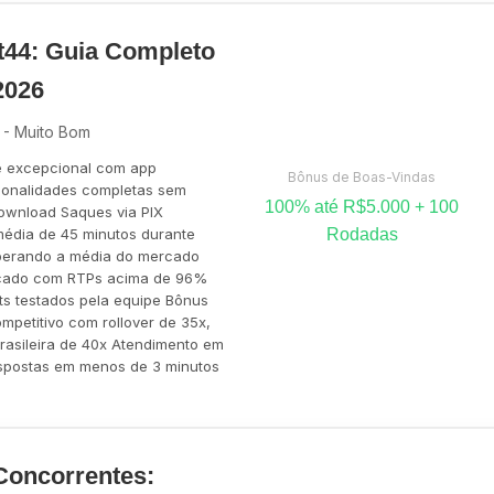
t44: Guia Completo
2026
 - Muito Bom
e excepcional com app
Bônus de Boas-Vindas
ionalidades completas sem
100% até R$5.000 + 100
ownload Saques via PIX
édia de 45 minutos durante
Rodadas
uperando a média do mercado
ficado com RTPs acima de 96%
ots testados pela equipe Bônus
mpetitivo com rollover de 35x,
rasileira de 40x Atendimento em
spostas em menos de 3 minutos
Concorrentes: