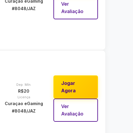
Curaçao eGaming
Ver
#8048/JAZ
Avaliação
Jogar
Dep. Mín.
Agora
R$20
Licença
Curaçao eGaming
Ver
#8048/JAZ
Avaliação