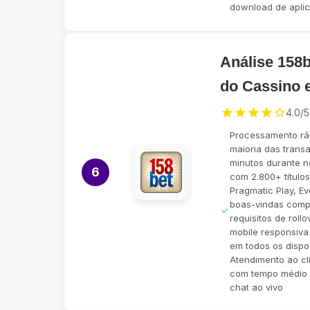
download de aplic
Análise 158
do Cassino 
4.0/5
Processamento ráp
maioria das trans
minutos durante n
6
com 2.800+ títul
Pragmatic Play, Ev
boas-vindas compe
requisitos de roll
mobile responsiva
em todos os dispos
Atendimento ao cl
com tempo médio 
chat ao vivo