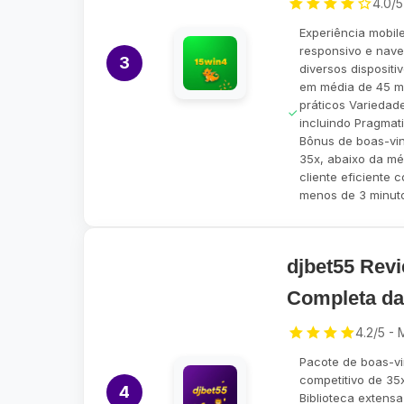
4.0/5
Experiência mobil
responsivo e nave
3
diversos disposit
em média de 45 m
práticos Variedad
incluindo Pragmati
Bônus de boas-vin
35x, abaixo da m
cliente eficiente
menos de 3 minut
djbet55 Revi
Completa da
4.2/5 -
Pacote de boas-vi
competitivo de 35
4
Biblioteca extensa