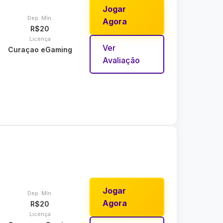
Jogar
Dep. Mín.
Agora
R$20
Licença
Ver
Curaçao eGaming
Avaliação
Jogar
Dep. Mín.
Agora
R$20
Licença