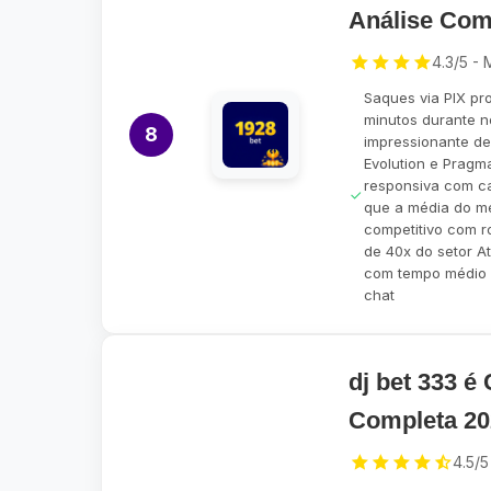
Análise Com
4.3/5 -
Saques via PIX p
minutos durante n
8
impressionante de
Evolution e Pragma
responsiva com c
que a média do m
competitivo com r
de 40x do setor A
com tempo médio 
chat
dj bet 333 é
Completa 20
4.5/5