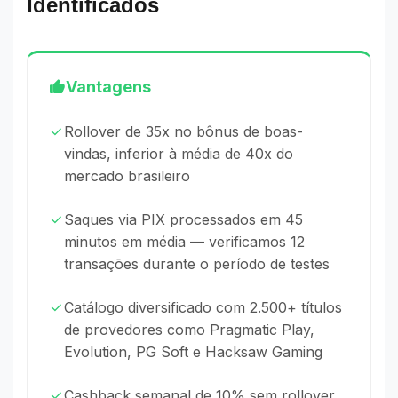
Identificados
Vantagens
Rollover de 35x no bônus de boas-
vindas, inferior à média de 40x do
mercado brasileiro
Saques via PIX processados em 45
minutos em média — verificamos 12
transações durante o período de testes
Catálogo diversificado com 2.500+ títulos
de provedores como Pragmatic Play,
Evolution, PG Soft e Hacksaw Gaming
Cashback semanal de 10% sem rollover