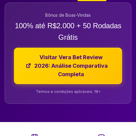
Bônus de Boas-Vindas
100% até R$2.000 + 50 Rodadas
Grátis
Visitar Vera Bet Review
2026: Análise Comparativa
Completa
Termos e condições aplicáveis. 18+