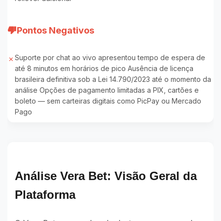
Pontos Negativos
Suporte por chat ao vivo apresentou tempo de espera de
até 8 minutos em horários de pico Ausência de licença
brasileira definitiva sob a Lei 14.790/2023 até o momento da
análise Opções de pagamento limitadas a PIX, cartões e
boleto — sem carteiras digitais como PicPay ou Mercado
Pago
Análise Vera Bet: Visão Geral da
Plataforma