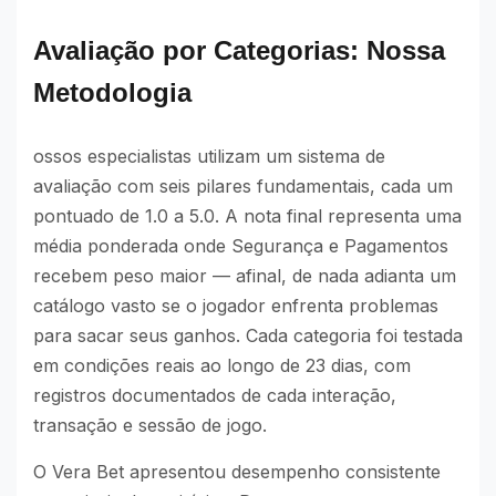
Avaliação por Categorias: Nossa
Metodologia
ossos especialistas utilizam um sistema de
avaliação com seis pilares fundamentais, cada um
pontuado de 1.0 a 5.0. A nota final representa uma
média ponderada onde Segurança e Pagamentos
recebem peso maior — afinal, de nada adianta um
catálogo vasto se o jogador enfrenta problemas
para sacar seus ganhos. Cada categoria foi testada
em condições reais ao longo de 23 dias, com
registros documentados de cada interação,
transação e sessão de jogo.
O Vera Bet apresentou desempenho consistente