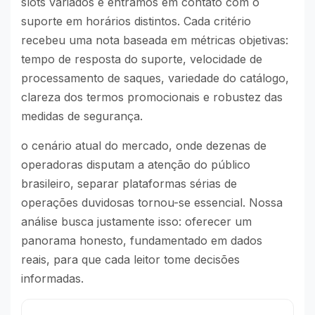
slots variados e entramos em contato com o
suporte em horários distintos. Cada critério
recebeu uma nota baseada em métricas objetivas:
tempo de resposta do suporte, velocidade de
processamento de saques, variedade do catálogo,
clareza dos termos promocionais e robustez das
medidas de segurança.
o cenário atual do mercado, onde dezenas de
operadoras disputam a atenção do público
brasileiro, separar plataformas sérias de
operações duvidosas tornou-se essencial. Nossa
análise busca justamente isso: oferecer um
panorama honesto, fundamentado em dados
reais, para que cada leitor tome decisões
informadas.