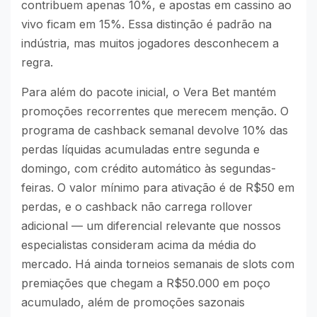
contribuem apenas 10%, e apostas em cassino ao
vivo ficam em 15%. Essa distinção é padrão na
indústria, mas muitos jogadores desconhecem a
regra.
Para além do pacote inicial, o Vera Bet mantém
promoções recorrentes que merecem menção. O
programa de cashback semanal devolve 10% das
perdas líquidas acumuladas entre segunda e
domingo, com crédito automático às segundas-
feiras. O valor mínimo para ativação é de R$50 em
perdas, e o cashback não carrega rollover
adicional — um diferencial relevante que nossos
especialistas consideram acima da média do
mercado. Há ainda torneios semanais de slots com
premiações que chegam a R$50.000 em poço
acumulado, além de promoções sazonais