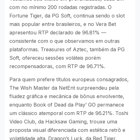
com no mínimo 200 rodadas registradas. O
Fortune Tiger, da PG Soft, continua sendo o slot
mais popular entre brasileiros, e no Vera Bet
apresentou RTP declarado de 96.81% —
consistente com o que observamos em outras
plataformas. Treasures of Aztec, também da PG
Soft, ofereceu sessões voláteis porém
recompensadoras, com RTP de 96.71%.
Para quem prefere títulos europeus consagrados,
The Wish Master da NetEnt surpreendeu pela
fluidez gráfica e mecânica de bônus envolvente,
enquanto Book of Dead da Play’ GO permanece
um clássico atemporal com RTP de 96.21%. Toshi
Video Club, da Hacksaw Gaming, trouxe uma
proposta visual diferenciada com estética retrô e
volatilidade alta. Dragon’s Luck, da Red Tiger,