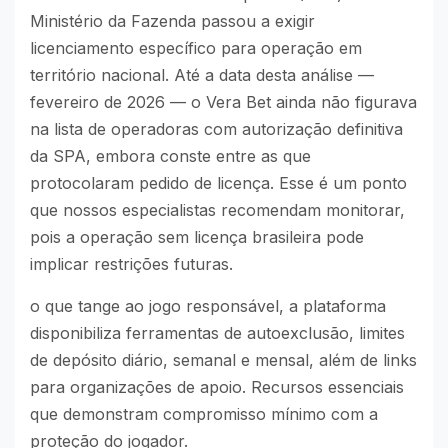
Ministério da Fazenda passou a exigir
licenciamento específico para operação em
território nacional. Até a data desta análise —
fevereiro de 2026 — o Vera Bet ainda não figurava
na lista de operadoras com autorização definitiva
da SPA, embora conste entre as que
protocolaram pedido de licença. Esse é um ponto
que nossos especialistas recomendam monitorar,
pois a operação sem licença brasileira pode
implicar restrições futuras.
o que tange ao jogo responsável, a plataforma
disponibiliza ferramentas de autoexclusão, limites
de depósito diário, semanal e mensal, além de links
para organizações de apoio. Recursos essenciais
que demonstram compromisso mínimo com a
proteção do jogador.