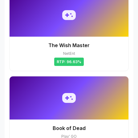
The Wish Master
NetEnt
RTP: 96.63%
Book of Dead
Play' GO