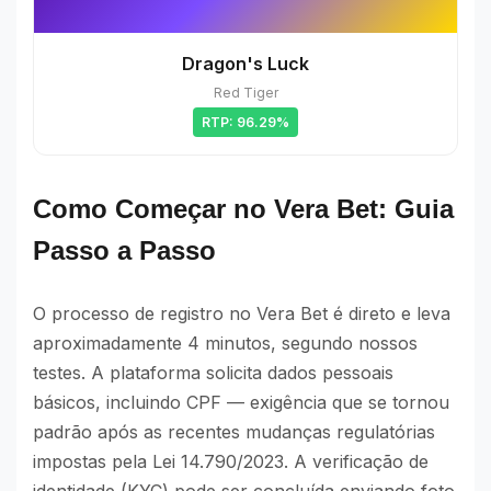
Dragon's Luck
Red Tiger
RTP: 96.29%
Como Começar no Vera Bet: Guia
Passo a Passo
O processo de registro no Vera Bet é direto e leva
aproximadamente 4 minutos, segundo nossos
testes. A plataforma solicita dados pessoais
básicos, incluindo CPF — exigência que se tornou
padrão após as recentes mudanças regulatórias
impostas pela Lei 14.790/2023. A verificação de