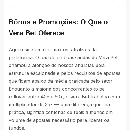
Bônus e Promoções: O Que o
Vera Bet Oferece
Aqui reside um dos maiores atrativos da
plataforma. O pacote de boas-vindas do Vera Bet
chamou a atenção de nossos analistas pela
estrutura escalonada e pelos requisitos de apostas
que ficam abaixo da média praticada pelo setor.
Enquanto a maioria dos concorrentes exige
rollover entre 40x e 50x, o Vera Bet trabalha com
multiplicador de 35x — uma diferença que, na
prática, significa centenas de reais a menos em
volume de apostas necessário para liberar os
fundos.