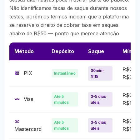
Não identificamos taxas de saque durante nossos
testes, porém os termos indicam que a plataforma
se reserva o direito de cobrar taxa em saques
abaixo de R$50 — ponto que merece atenção.
Método
Depósito
Saque
Mín/M
R$20 -
30min-
PIX
Instantâneo
1h15
R$25.0
R$20 -
Até 5
3-5 dias
Visa
minutos
úteis
R$10.0
R$20 -
Até 5
3-5 dias
Mastercard
minutos
úteis
R$10.0