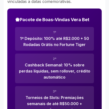
vinculadas a datas comemorativas.
Pacote de Boas-Vindas Vera Bet
1º
1º Depósito: 100% até R$2.000 + 50
Rodadas Grátis no Fortune Tiger
2º
Cashback Semanal: 10% sobre
perdas líquidas, sem rollover, crédito
automático
3º
Torneios de Slots: Premiações
semanais de até R$50.000 +