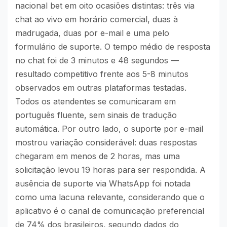
nacional bet em oito ocasiões distintas: três via
chat ao vivo em horário comercial, duas à
madrugada, duas por e-mail e uma pelo
formulário de suporte. O tempo médio de resposta
no chat foi de 3 minutos e 48 segundos —
resultado competitivo frente aos 5-8 minutos
observados em outras plataformas testadas.
Todos os atendentes se comunicaram em
português fluente, sem sinais de tradução
automática. Por outro lado, o suporte por e-mail
mostrou variação considerável: duas respostas
chegaram em menos de 2 horas, mas uma
solicitação levou 19 horas para ser respondida. A
ausência de suporte via WhatsApp foi notada
como uma lacuna relevante, considerando que o
aplicativo é o canal de comunicação preferencial
de 74% dos brasileiros, segundo dados do