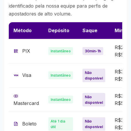
identificado pela nossa equipe para perfis de
apostadores de alto volume.
Método
Depósito
Saque
Mín/M
R$20 -
PIX
Instantâneo
30min-1h
R$50.0
R$30 -
Não
Visa
Instantâneo
disponível
R$5.00
R$30 -
Não
Instantâneo
Mastercard
disponível
R$5.00
R$30 -
Até 1 dia
Não
Boleto
útil
disponível
R$2.00