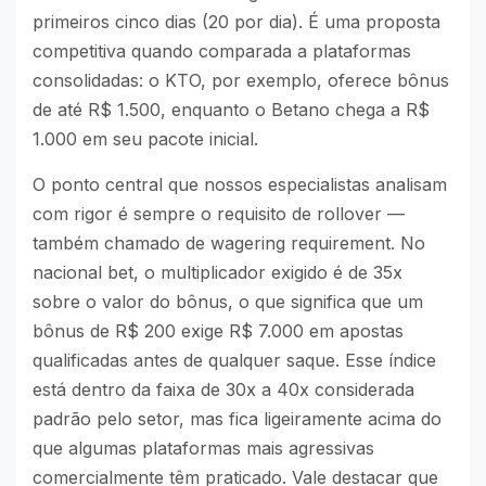
primeiros cinco dias (20 por dia). É uma proposta
competitiva quando comparada a plataformas
consolidadas: o KTO, por exemplo, oferece bônus
de até R$ 1.500, enquanto o Betano chega a R$
1.000 em seu pacote inicial.
O ponto central que nossos especialistas analisam
com rigor é sempre o requisito de rollover —
também chamado de wagering requirement. No
nacional bet, o multiplicador exigido é de 35x
sobre o valor do bônus, o que significa que um
bônus de R$ 200 exige R$ 7.000 em apostas
qualificadas antes de qualquer saque. Esse índice
está dentro da faixa de 30x a 40x considerada
padrão pelo setor, mas fica ligeiramente acima do
que algumas plataformas mais agressivas
comercialmente têm praticado. Vale destacar que