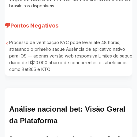
brasileiros disponíveis
Pontos Negativos
Processo de verificação KYC pode levar até 48 horas,
atrasando o primeiro saque Ausência de aplicativo nativo
para iOS — apenas versão web responsiva Limites de saque
diário de R$10.000 abaixo de concorrentes estabelecidos
como Bet365 e KTO
Análise nacional bet: Visão Geral
da Plataforma