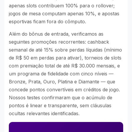
apenas slots contribuem 100% para o rollover;
jogos de mesa computam apenas 10%, e apostas
esportivas ficam fora do cômputo.
Além do bônus de entrada, verificamos as
seguintes promoções recorrentes: cashback
semanal de até 15% sobre perdas líquidas (mínimo
de R$ 50 em perdas para ativar), torneios de slots
com premiação total de até R$ 30.000 mensais, e
um programa de fidelidade com cinco níveis —
Bronze, Prata, Ouro, Platina e Diamante — que
concede pontos convertíveis em créditos de jogo.
Nossos testes confirmaram que o acúmulo de
pontos é linear e transparente, sem cláusulas
ocultas relevantes identificadas.