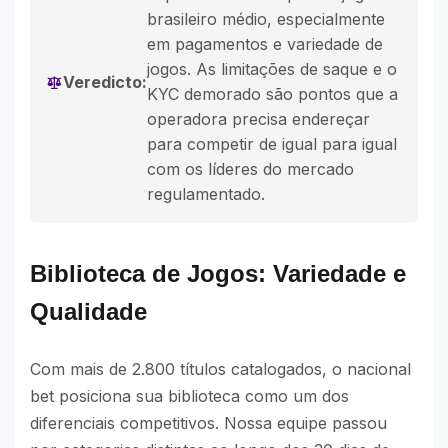
brasileiro médio, especialmente
em pagamentos e variedade de
jogos. As limitações de saque e o
Veredicto:
KYC demorado são pontos que a
operadora precisa endereçar
para competir de igual para igual
com os líderes do mercado
regulamentado.
Biblioteca de Jogos: Variedade e
Qualidade
Com mais de 2.800 títulos catalogados, o nacional
bet posiciona sua biblioteca como um dos
diferenciais competitivos. Nossa equipe passou