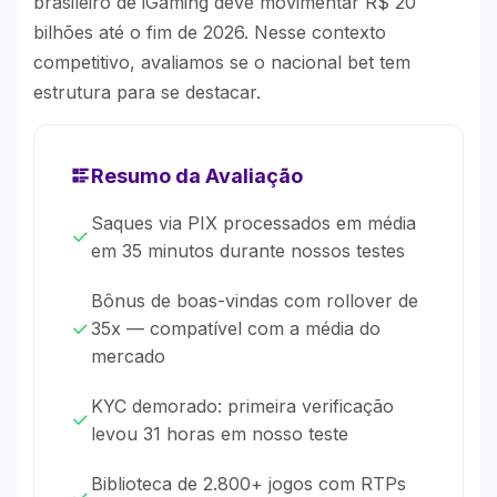
brasileiro de iGaming deve movimentar R$ 20
bilhões até o fim de 2026. Nesse contexto
competitivo, avaliamos se o nacional bet tem
estrutura para se destacar.
Resumo da Avaliação
Saques via PIX processados em média
em 35 minutos durante nossos testes
Bônus de boas-vindas com rollover de
35x — compatível com a média do
mercado
KYC demorado: primeira verificação
levou 31 horas em nosso teste
Biblioteca de 2.800+ jogos com RTPs