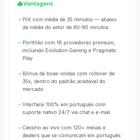
Vantagens
PIX com média de 35 minutos — abaixo
da média do setor de 60-90 minutos
Portfólio com 18 provedores premium,
incluindo Evolution Gaming e Pragmatic
Play
Bônus de boas-vindas com rollover de
35x, dentro do padrão aceitável do
mercado
Interface 100% em português com
suporte nativo 24/7 via chat e e-mail
Cassino ao vivo com 120+ mesas e
dealers que se comunicam em português