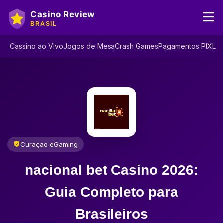
HOT
Cassino ao Vivo
Jogos de Mesa
Crash Games
Pagamentos PIX
Lic
Curaçao eGaming
nacional bet Casino 2026:
Guia Completo para
Brasileiros