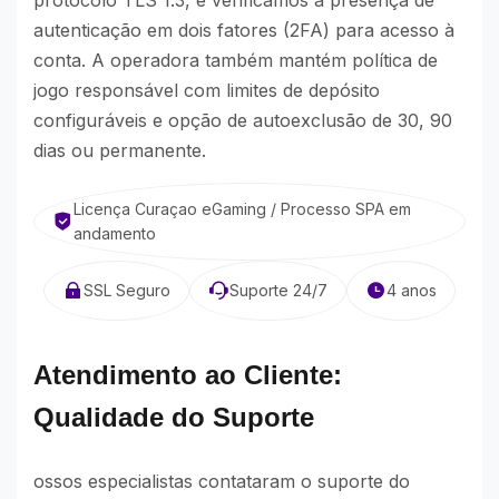
protocolo TLS 1.3, e verificamos a presença de
autenticação em dois fatores (2FA) para acesso à
conta. A operadora também mantém política de
jogo responsável com limites de depósito
configuráveis e opção de autoexclusão de 30, 90
dias ou permanente.
Licença Curaçao eGaming / Processo SPA em
andamento
SSL Seguro
Suporte 24/7
4 anos
Atendimento ao Cliente:
Qualidade do Suporte
ossos especialistas contataram o suporte do