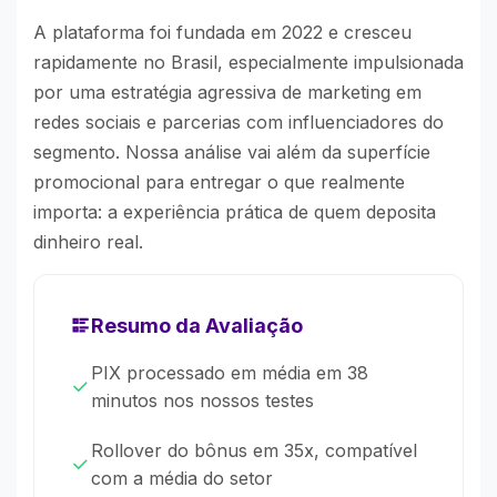
A plataforma foi fundada em 2022 e cresceu
rapidamente no Brasil, especialmente impulsionada
por uma estratégia agressiva de marketing em
redes sociais e parcerias com influenciadores do
segmento. Nossa análise vai além da superfície
promocional para entregar o que realmente
importa: a experiência prática de quem deposita
dinheiro real.
Resumo da Avaliação
PIX processado em média em 38
minutos nos nossos testes
Rollover do bônus em 35x, compatível
com a média do setor