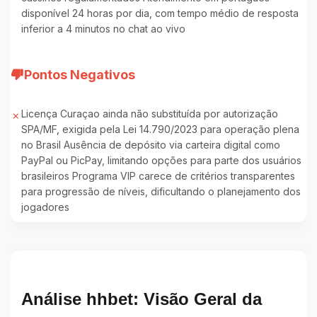
disponível 24 horas por dia, com tempo médio de resposta
inferior a 4 minutos no chat ao vivo
Pontos Negativos
Licença Curaçao ainda não substituída por autorização
SPA/MF, exigida pela Lei 14.790/2023 para operação plena
no Brasil Ausência de depósito via carteira digital como
PayPal ou PicPay, limitando opções para parte dos usuários
brasileiros Programa VIP carece de critérios transparentes
para progressão de níveis, dificultando o planejamento dos
jogadores
Análise hhbet: Visão Geral da