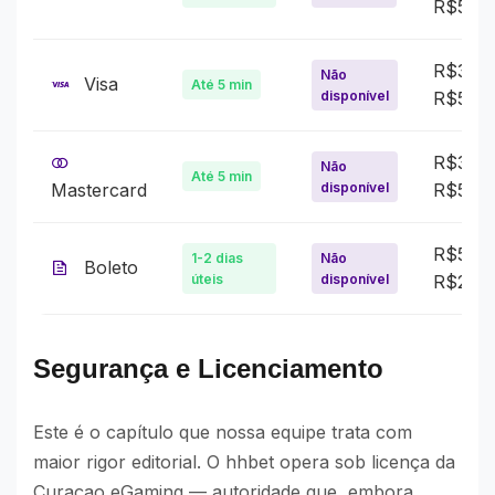
R$50.0
R$30 -
Não
Visa
Até 5 min
disponível
R$5.00
R$30 -
Não
Até 5 min
Mastercard
disponível
R$5.00
R$50 -
1-2 dias
Não
Boleto
úteis
disponível
R$2.00
Segurança e Licenciamento
Este é o capítulo que nossa equipe trata com
maior rigor editorial. O hhbet opera sob licença da
Curaçao eGaming — autoridade que, embora