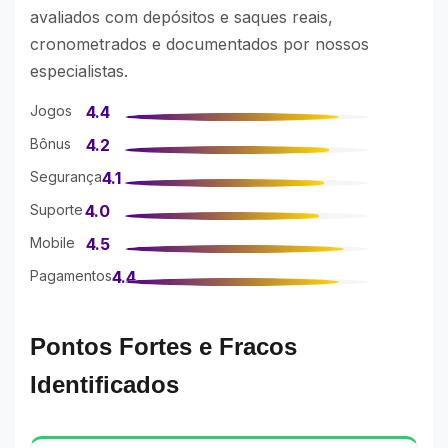
avaliados com depósitos e saques reais,
cronometrados e documentados por nossos
especialistas.
Jogos
4.4
Bônus
4.2
Segurança
4.1
Suporte
4.0
Mobile
4.5
Pagamentos
4.4
Pontos Fortes e Fracos
Identificados