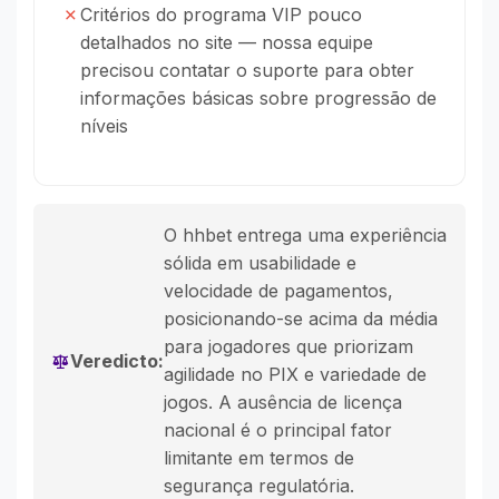
Critérios do programa VIP pouco
detalhados no site — nossa equipe
precisou contatar o suporte para obter
informações básicas sobre progressão de
níveis
O hhbet entrega uma experiência
sólida em usabilidade e
velocidade de pagamentos,
posicionando-se acima da média
para jogadores que priorizam
Veredicto:
agilidade no PIX e variedade de
jogos. A ausência de licença
nacional é o principal fator
limitante em termos de
segurança regulatória.