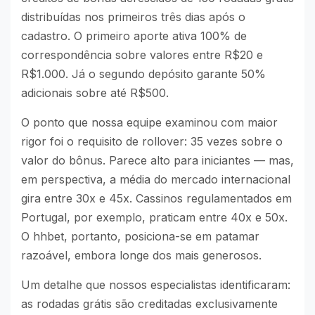
distribuídas nos primeiros três dias após o
cadastro. O primeiro aporte ativa 100% de
correspondência sobre valores entre R$20 e
R$1.000. Já o segundo depósito garante 50%
adicionais sobre até R$500.
O ponto que nossa equipe examinou com maior
rigor foi o requisito de rollover: 35 vezes sobre o
valor do bônus. Parece alto para iniciantes — mas,
em perspectiva, a média do mercado internacional
gira entre 30x e 45x. Cassinos regulamentados em
Portugal, por exemplo, praticam entre 40x e 50x.
O hhbet, portanto, posiciona-se em patamar
razoável, embora longe dos mais generosos.
Um detalhe que nossos especialistas identificaram:
as rodadas grátis são creditadas exclusivamente