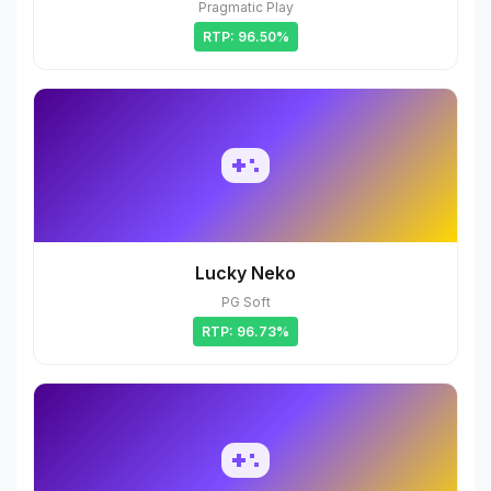
Pragmatic Play
RTP: 96.50%
Lucky Neko
PG Soft
RTP: 96.73%