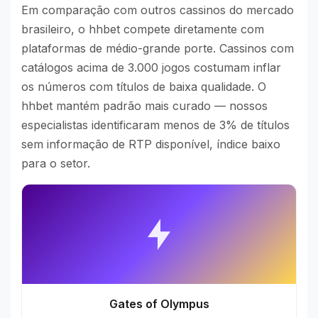
Em comparação com outros cassinos do mercado
brasileiro, o hhbet compete diretamente com
plataformas de médio-grande porte. Cassinos com
catálogos acima de 3.000 jogos costumam inflar
os números com títulos de baixa qualidade. O
hhbet mantém padrão mais curado — nossos
especialistas identificaram menos de 3% de títulos
sem informação de RTP disponível, índice baixo
para o setor.
Gates of Olympus