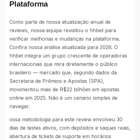
Plataforma
Como parte de nossa atualização anual de
reviews, nossa equipe revisitou o hhbet para
verificar melhorias e mudanças na plataforma.
Confira nossa análise atualizada para 2026. O
hhbet integra um grupo crescente de operadoras
internacionais que mira diretamente o público
brasileiro — mercado que, segundo dados da
Secretaria de Prêmios e Apostas (SPA),
movimentou mais de R$22 bilhões em apostas
online em 2025. Não é um cenário simples de
navegar.
ossa metodologia para este review envolveu 30
dias de testes ativos, com depósitos e saques reais,
abertura de tickets de suporte em horários