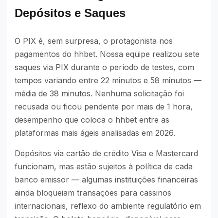
Depósitos e Saques
O PIX é, sem surpresa, o protagonista nos
pagamentos do hhbet. Nossa equipe realizou sete
saques via PIX durante o período de testes, com
tempos variando entre 22 minutos e 58 minutos —
média de 38 minutos. Nenhuma solicitação foi
recusada ou ficou pendente por mais de 1 hora,
desempenho que coloca o hhbet entre as
plataformas mais ágeis analisadas em 2026.
Depósitos via cartão de crédito Visa e Mastercard
funcionam, mas estão sujeitos à política de cada
banco emissor — algumas instituições financeiras
ainda bloqueiam transações para cassinos
internacionais, reflexo do ambiente regulatório em