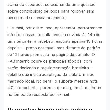
acima do esperado, solucionando uma questão
sobre contribuição de jogos para rollover sem
necessidade de escalonamento.
O e-mail, por outro lado, apresentou performance
inferior: nossa consulta técnica enviada às 14h de
uma terça-feira recebeu resposta apenas 19 horas
depois — prazo aceitável, mas distante do padrão
de 12 horas prometido na página de contato. O
FAQ interno cobre os principais tópicos, com
seção dedicada à regulamentação brasileira —
detalhe que indica adaptação da plataforma ao
mercado local. No geral, o suporte merece nota
4.0: competente, porém com margem de melhoria
no tempo de resposta por e-mail.
Perguntas Frequentes sobre o