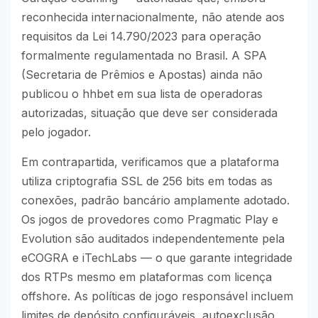
reconhecida internacionalmente, não atende aos
requisitos da Lei 14.790/2023 para operação
formalmente regulamentada no Brasil. A SPA
(Secretaria de Prêmios e Apostas) ainda não
publicou o hhbet em sua lista de operadoras
autorizadas, situação que deve ser considerada
pelo jogador.
Em contrapartida, verificamos que a plataforma
utiliza criptografia SSL de 256 bits em todas as
conexões, padrão bancário amplamente adotado.
Os jogos de provedores como Pragmatic Play e
Evolution são auditados independentemente pela
eCOGRA e iTechLabs — o que garante integridade
dos RTPs mesmo em plataformas com licença
offshore. As políticas de jogo responsável incluem
limites de depósito configuráveis, autoexclusão