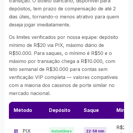
transição. O boleto bancário, disponível para
depósitos, tem prazo de compensação de até 2
dias úteis, tornando-o menos atrativo para quem
deseja jogar imediatamente.
Os limites verificados por nossa equipe: depósito
mínimo de R$20 via PIX, máximo diário de
R$50.000. Para saques, o mínimo é R$50 e o
máximo por transação chega a R$10.000, com
teto semanal de R$30.000 para contas sem
verificação VIP completa — valores compatíveis
com a maioria dos cassinos de porte similar no
mercado nacional.
Método
Depósito
Saque
Mín/M
R$20 -
PIX
Instantâneo
22-58 min