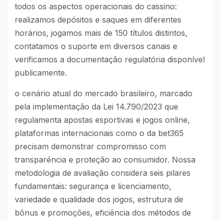
todos os aspectos operacionais do cassino:
realizamos depósitos e saques em diferentes
horários, jogamos mais de 150 títulos distintos,
contatamos o suporte em diversos canais e
verificamos a documentação regulatória disponível
publicamente.
o cenário atual do mercado brasileiro, marcado
pela implementação da Lei 14.790/2023 que
regulamenta apostas esportivas e jogos online,
plataformas internacionais como o da bet365
precisam demonstrar compromisso com
transparência e proteção ao consumidor. Nossa
metodologia de avaliação considera seis pilares
fundamentais: segurança e licenciamento,
variedade e qualidade dos jogos, estrutura de
bônus e promoções, eficiência dos métodos de