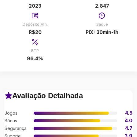
2023
2.847
Depósito Mín.
Saque
R$20
PIX: 30min-1h
RTP
96.4%
Avaliação Detalhada
4.5
Jogos
4.0
Bônus
4.7
Segurança
3.9
Suporte