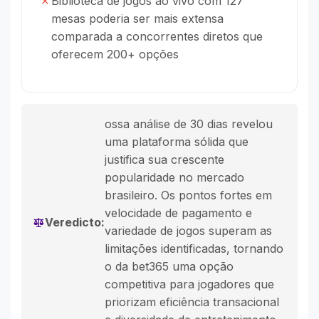
Biblioteca de jogos ao vivo com 127
mesas poderia ser mais extensa
comparada a concorrentes diretos que
oferecem 200+ opções
ossa análise de 30 dias revelou
uma plataforma sólida que
justifica sua crescente
popularidade no mercado
brasileiro. Os pontos fortes em
velocidade de pagamento e
Veredicto:
variedade de jogos superam as
limitações identificadas, tornando
o da bet365 uma opção
competitiva para jogadores que
priorizam eficiência transacional