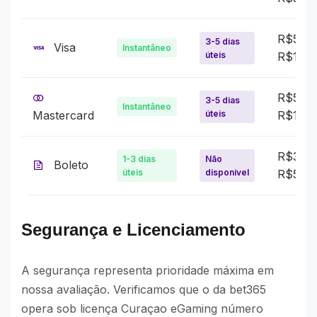
R$50 -
3-5 dias
Visa
Instantâneo
úteis
R$10.0
R$50 -
3-5 dias
Instantâneo
Mastercard
úteis
R$10.0
R$30 -
1-3 dias
Não
Boleto
úteis
disponível
R$5.00
Segurança e Licenciamento
A segurança representa prioridade máxima em
nossa avaliação. Verificamos que o da bet365
opera sob licença Curaçao eGaming número