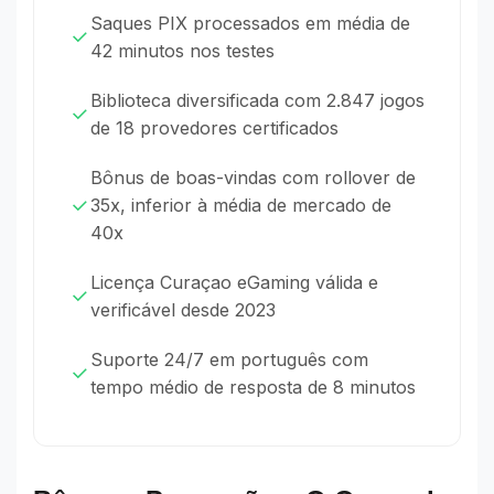
Saques PIX processados em média de
42 minutos nos testes
Biblioteca diversificada com 2.847 jogos
de 18 provedores certificados
Bônus de boas-vindas com rollover de
35x, inferior à média de mercado de
40x
Licença Curaçao eGaming válida e
verificável desde 2023
Suporte 24/7 em português com
tempo médio de resposta de 8 minutos