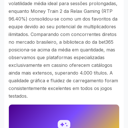
volatilidade média ideal para sessões prolongadas,
enquanto Money Train 2 da Relax Gaming (RTP
96.40%) consolidou-se como um dos favoritos da
equipe devido ao seu potencial de multiplicadores
ilimitados. Comparando com concorrentes diretos
no mercado brasileiro, a biblioteca do da bet365
posiciona-se acima da média em quantidade, mas
observamos que plataformas especializadas
exclusivamente em cassino oferecem catálogos
ainda mais extensos, superando 4.000 títulos. A
qualidade gráfica e fluidez de carregamento foram
consistentemente excelentes em todos os jogos
testados.