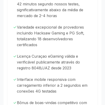
42 minutos segundo nossos testes,
significativamente abaixo da média de
mercado de 2-4 horas
Variedade excepcional de provedores
incluindo Hacksaw Gaming e PG Soft,
totalizando 18 desenvolvedores
certificados
Licença Curaçao eGaming válida e
verificável publicamente através do
registro 8048/JAZ desde 2023
Interface mobile responsiva com
carregamento inferior a 2 segundos em
conexões 4G testadas
Bônus de boas-vindas competitivo com