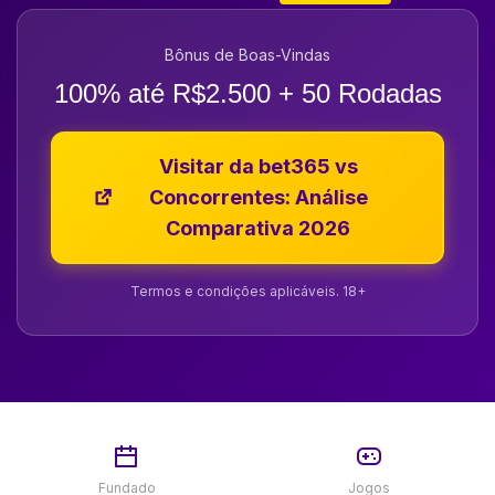
Bônus de Boas-Vindas
100% até R$2.500 + 50 Rodadas
Visitar da bet365 vs
Concorrentes: Análise
Comparativa 2026
Termos e condições aplicáveis. 18+
Fundado
Jogos