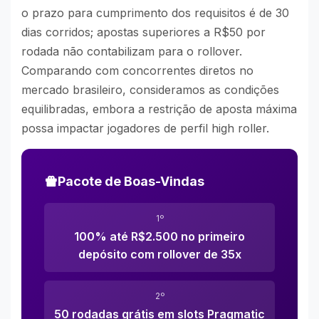
o prazo para cumprimento dos requisitos é de 30
dias corridos; apostas superiores a R$50 por
rodada não contabilizam para o rollover.
Comparando com concorrentes diretos no
mercado brasileiro, consideramos as condições
equilibradas, embora a restrição de aposta máxima
possa impactar jogadores de perfil high roller.
Pacote de Boas-Vindas
1º
100% até R$2.500 no primeiro
depósito com rollover de 35x
2º
50 rodadas grátis em slots Pragmatic