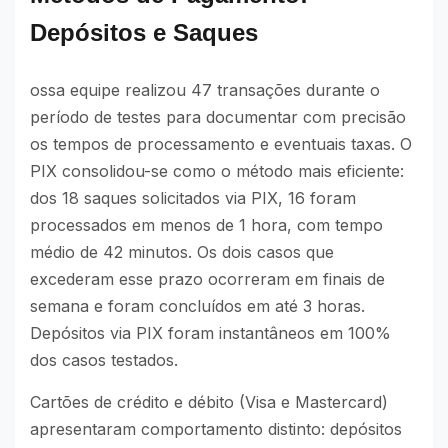
Depósitos e Saques
ossa equipe realizou 47 transações durante o
período de testes para documentar com precisão
os tempos de processamento e eventuais taxas. O
PIX consolidou-se como o método mais eficiente:
dos 18 saques solicitados via PIX, 16 foram
processados em menos de 1 hora, com tempo
médio de 42 minutos. Os dois casos que
excederam esse prazo ocorreram em finais de
semana e foram concluídos em até 3 horas.
Depósitos via PIX foram instantâneos em 100%
dos casos testados.
Cartões de crédito e débito (Visa e Mastercard)
apresentaram comportamento distinto: depósitos