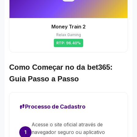
Money Train 2
Relax Gaming
RTP: 96.40%
Como Começar no da bet365:
Guia Passo a Passo
Processo de Cadastro
Acesse o site oficial através de
1
navegador seguro ou aplicativo