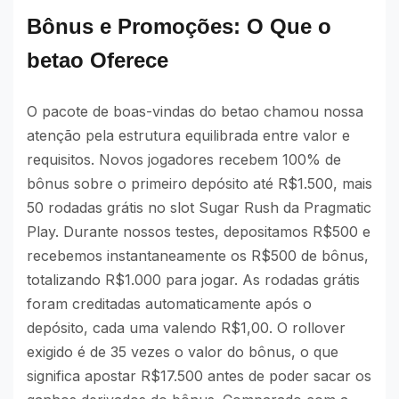
Bônus e Promoções: O Que o
betao Oferece
O pacote de boas-vindas do betao chamou nossa
atenção pela estrutura equilibrada entre valor e
requisitos. Novos jogadores recebem 100% de
bônus sobre o primeiro depósito até R$1.500, mais
50 rodadas grátis no slot Sugar Rush da Pragmatic
Play. Durante nossos testes, depositamos R$500 e
recebemos instantaneamente os R$500 de bônus,
totalizando R$1.000 para jogar. As rodadas grátis
foram creditadas automaticamente após o
depósito, cada uma valendo R$1,00. O rollover
exigido é de 35 vezes o valor do bônus, o que
significa apostar R$17.500 antes de poder sacar os