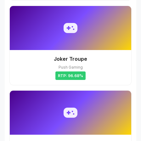
Joker Troupe
Push Gaming
RTP: 96.68%