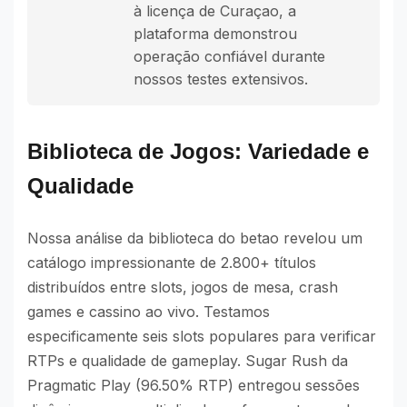
à licença de Curaçao, a
plataforma demonstrou
operação confiável durante
nossos testes extensivos.
Biblioteca de Jogos: Variedade e
Qualidade
Nossa análise da biblioteca do betao revelou um
catálogo impressionante de 2.800+ títulos
distribuídos entre slots, jogos de mesa, crash
games e cassino ao vivo. Testamos
especificamente seis slots populares para verificar
RTPs e qualidade de gameplay. Sugar Rush da
Pragmatic Play (96.50% RTP) entregou sessões