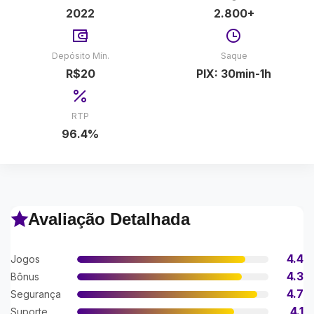
2022
2.800+
Depósito Mín.
Saque
R$20
PIX: 30min-1h
RTP
96.4%
Avaliação Detalhada
4.4
Jogos
4.3
Bônus
4.7
Segurança
4.1
Suporte