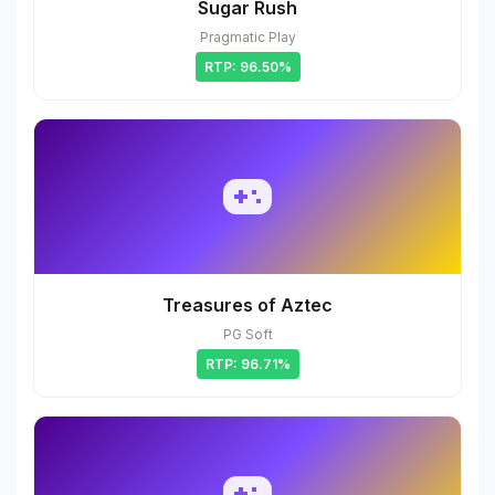
Sugar Rush
Pragmatic Play
RTP: 96.50%
Treasures of Aztec
PG Soft
RTP: 96.71%