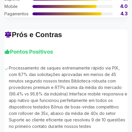
4.0
Mobile
4.3
Pagamentos
Prós e Contras
Pontos Positivos
Processamento de saques extremamente rápido via PIX,
com 87% das solicitações aprovadas em menos de 45
minutos segundo nossos testes Biblioteca robusta com
provedores premium e RTPs acima da média do mercado
(96.4% vs 95.8% da indústria) Interface mobile responsiva e
app nativo que funcionou perfeitamente em todos os
dispositivos testados Bônus de boas-vindas competitivo
com rollover de 35x, abaixo da média de 40x do setor
Suporte ao cliente eficiente que resolveu 9 de 10 questões
no primeiro contato durante nossos testes