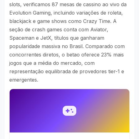
slots, verificamos 87 mesas de cassino ao vivo da
Evolution Gaming, incluindo variações de roleta,
blackjack e game shows como Crazy Time. A
seção de crash games conta com Aviator,
Spaceman e JetX, títulos que ganharam
popularidade massiva no Brasil. Comparado com
concorrentes diretos, o betao oferece 23% mais
jogos que a média do mercado, com
representação equilibrada de provedores tier-1 e
emergentes.