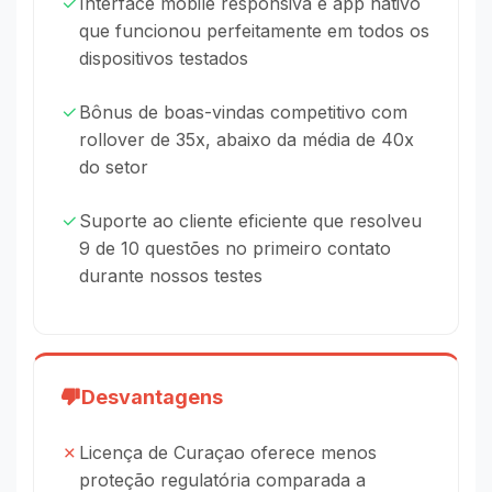
Interface mobile responsiva e app nativo
que funcionou perfeitamente em todos os
dispositivos testados
Bônus de boas-vindas competitivo com
rollover de 35x, abaixo da média de 40x
do setor
Suporte ao cliente eficiente que resolveu
9 de 10 questões no primeiro contato
durante nossos testes
Desvantagens
Licença de Curaçao oferece menos
proteção regulatória comparada a