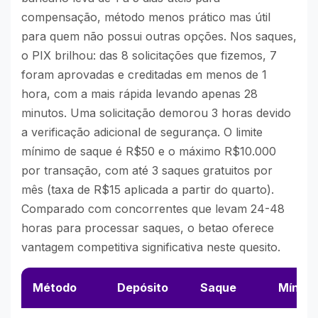
compensação, método menos prático mas útil
para quem não possui outras opções. Nos saques,
o PIX brilhou: das 8 solicitações que fizemos, 7
foram aprovadas e creditadas em menos de 1
hora, com a mais rápida levando apenas 28
minutos. Uma solicitação demorou 3 horas devido
a verificação adicional de segurança. O limite
mínimo de saque é R$50 e o máximo R$10.000
por transação, com até 3 saques gratuitos por
mês (taxa de R$15 aplicada a partir do quarto).
Comparado com concorrentes que levam 24-48
horas para processar saques, o betao oferece
vantagem competitiva significativa neste quesito.
Método
Depósito
Saque
Mín/M