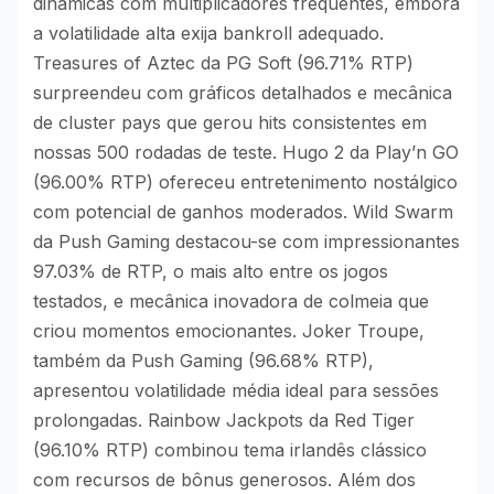
dinâmicas com multiplicadores frequentes, embora
a volatilidade alta exija bankroll adequado.
Treasures of Aztec da PG Soft (96.71% RTP)
surpreendeu com gráficos detalhados e mecânica
de cluster pays que gerou hits consistentes em
nossas 500 rodadas de teste. Hugo 2 da Play’n GO
(96.00% RTP) ofereceu entretenimento nostálgico
com potencial de ganhos moderados. Wild Swarm
da Push Gaming destacou-se com impressionantes
97.03% de RTP, o mais alto entre os jogos
testados, e mecânica inovadora de colmeia que
criou momentos emocionantes. Joker Troupe,
também da Push Gaming (96.68% RTP),
apresentou volatilidade média ideal para sessões
prolongadas. Rainbow Jackpots da Red Tiger
(96.10% RTP) combinou tema irlandês clássico
com recursos de bônus generosos. Além dos