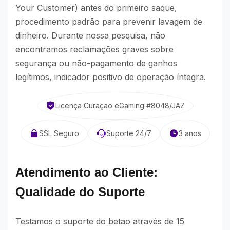
Your Customer) antes do primeiro saque,
procedimento padrão para prevenir lavagem de
dinheiro. Durante nossa pesquisa, não
encontramos reclamações graves sobre
segurança ou não-pagamento de ganhos
legítimos, indicador positivo de operação íntegra.
Licença Curaçao eGaming #8048/JAZ
SSL Seguro
Suporte 24/7
3 anos
Atendimento ao Cliente:
Qualidade do Suporte
Testamos o suporte do betao através de 15