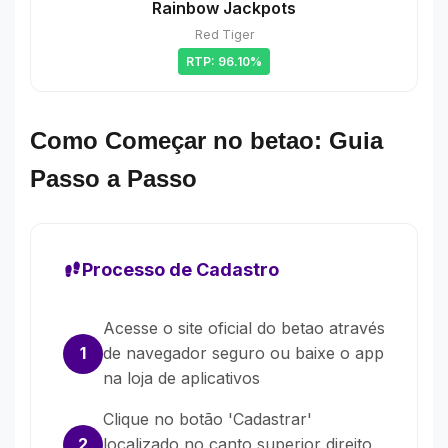
Rainbow Jackpots
Red Tiger
RTP: 96.10%
Como Começar no betao: Guia
Passo a Passo
Processo de Cadastro
Acesse o site oficial do betao através
1
de navegador seguro ou baixe o app
na loja de aplicativos
Clique no botão 'Cadastrar'
2
localizado no canto superior direito