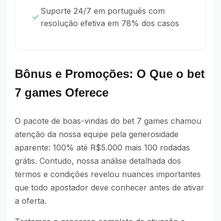
Suporte 24/7 em português com
resolução efetiva em 78% dos casos
Bônus e Promoções: O Que o bet
7 games Oferece
O pacote de boas-vindas do bet 7 games chamou
atenção da nossa equipe pela generosidade
aparente: 100% até R$5.000 mais 100 rodadas
grátis. Contudo, nossa análise detalhada dos
termos e condições revelou nuances importantes
que todo apostador deve conhecer antes de ativar
a oferta.