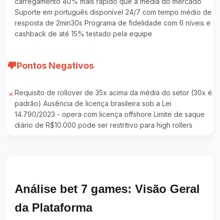
carregamento 40% mais rápido que a média do mercado
Suporte em português disponível 24/7 com tempo médio de
resposta de 2min30s Programa de fidelidade com 6 níveis e
cashback de até 15% testado pela equipe
Pontos Negativos
Requisito de rollover de 35x acima da média do setor (30x é
padrão) Ausência de licença brasileira sob a Lei
14.790/2023 - opera com licença offshore Limite de saque
diário de R$10.000 pode ser restritivo para high rollers
Análise bet 7 games: Visão Geral
da Plataforma