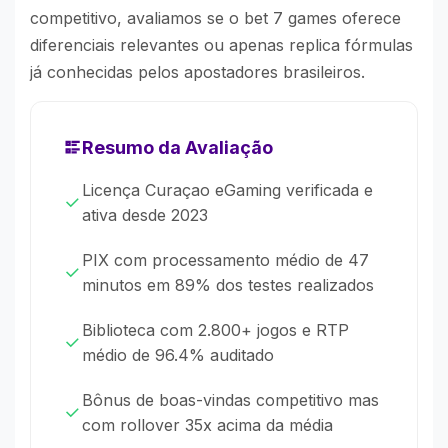
competitivo, avaliamos se o bet 7 games oferece
diferenciais relevantes ou apenas replica fórmulas
já conhecidas pelos apostadores brasileiros.
Resumo da Avaliação
Licença Curaçao eGaming verificada e
ativa desde 2023
PIX com processamento médio de 47
minutos em 89% dos testes realizados
Biblioteca com 2.800+ jogos e RTP
médio de 96.4% auditado
Bônus de boas-vindas competitivo mas
com rollover 35x acima da média