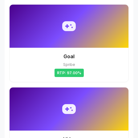
Goal
Spribe
RTP: 97.00%