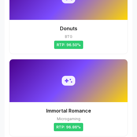
Donuts
BTG
RTP: 96.50%
Immortal Romance
Microgaming
RTP: 96.86%