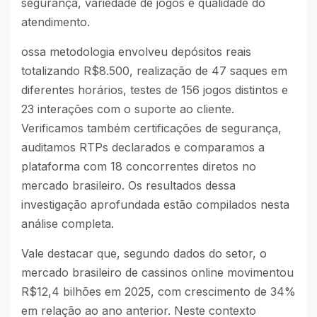
segurança, variedade de jogos e qualidade do
atendimento.
ossa metodologia envolveu depósitos reais
totalizando R$8.500, realização de 47 saques em
diferentes horários, testes de 156 jogos distintos e
23 interações com o suporte ao cliente.
Verificamos também certificações de segurança,
auditamos RTPs declarados e comparamos a
plataforma com 18 concorrentes diretos no
mercado brasileiro. Os resultados dessa
investigação aprofundada estão compilados nesta
análise completa.
Vale destacar que, segundo dados do setor, o
mercado brasileiro de cassinos online movimentou
R$12,4 bilhões em 2025, com crescimento de 34%
em relação ao ano anterior. Neste contexto