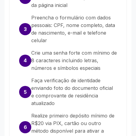
da página inicial
Preencha o formulário com dados
pessoais: CPF, nome completo, data
3
de nascimento, e-mail e telefone
celular
Crie uma senha forte com mínimo de
4
8 caracteres incluindo letras,
números e símbolos especiais
Faça verificação de identidade
enviando foto do documento oficial
5
e comprovante de residência
atualizado
Realize primeiro depósito mínimo de
R$20 via PIX, cartão ou outro
6
método disponível para ativar a