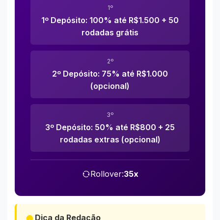
1º
1º Depósito: 100% até R$1.500 + 50
rodadas grátis
2º
2º Depósito: 75% até R$1.000
(opcional)
3º
3º Depósito: 50% até R$800 + 25
rodadas extras (opcional)
Rollover:
35x
Dica da Redação