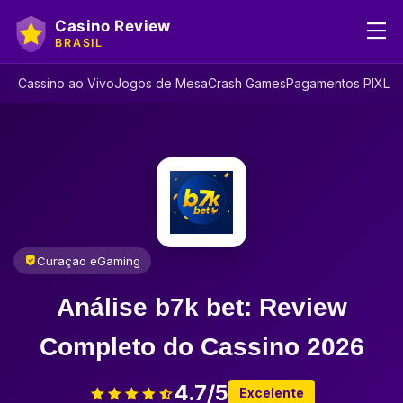
HOT
Cassino ao Vivo
Jogos de Mesa
Crash Games
Pagamentos PIX
Lic
Curaçao eGaming
Análise b7k bet: Review
Completo do Cassino 2026
4.7/5
Excelente