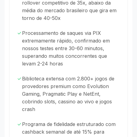
rollover competitivo de 35x, abaixo da
média do mercado brasileiro que gira em
torno de 40-50x
Processamento de saques via PIX
extremamente rápido, confirmado em
nossos testes entre 30-60 minutos,
superando muitos concorrentes que
levam 2-24 horas
Biblioteca extensa com 2.800+ jogos de
provedores premium como Evolution
Gaming, Pragmatic Play e NetEnt,
cobrindo slots, cassino ao vivo e jogos
crash
Programa de fidelidade estruturado com
cashback semanal de até 15% para