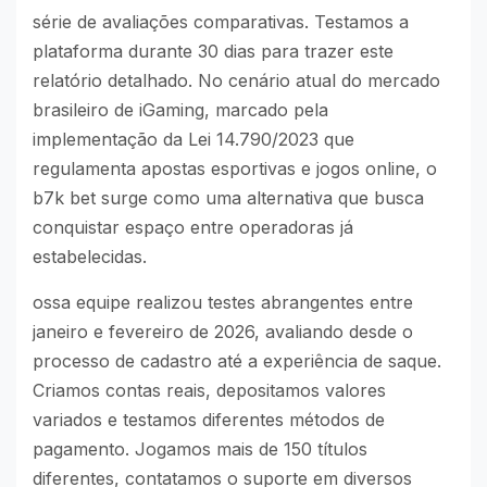
série de avaliações comparativas. Testamos a
plataforma durante 30 dias para trazer este
relatório detalhado. No cenário atual do mercado
brasileiro de iGaming, marcado pela
implementação da Lei 14.790/2023 que
regulamenta apostas esportivas e jogos online, o
b7k bet surge como uma alternativa que busca
conquistar espaço entre operadoras já
estabelecidas.
ossa equipe realizou testes abrangentes entre
janeiro e fevereiro de 2026, avaliando desde o
processo de cadastro até a experiência de saque.
Criamos contas reais, depositamos valores
variados e testamos diferentes métodos de
pagamento. Jogamos mais de 150 títulos
diferentes, contatamos o suporte em diversos