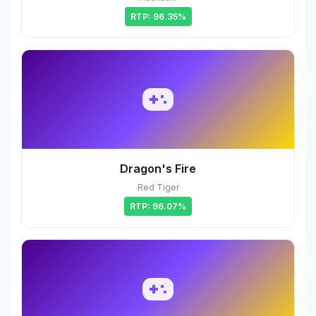
RTP: 96.35%
Dragon's Fire
Red Tiger
RTP: 96.07%