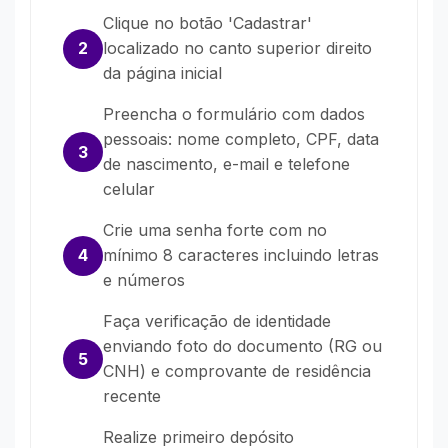
Clique no botão 'Cadastrar'
2
localizado no canto superior direito
da página inicial
Preencha o formulário com dados
pessoais: nome completo, CPF, data
3
de nascimento, e-mail e telefone
celular
Crie uma senha forte com no
4
mínimo 8 caracteres incluindo letras
e números
Faça verificação de identidade
enviando foto do documento (RG ou
5
CNH) e comprovante de residência
recente
Realize primeiro depósito