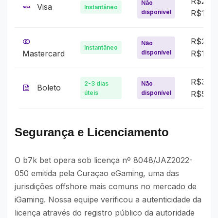
R$20 -
Não
Visa
Instantâneo
disponível
R$10.0
R$20 -
Não
Instantâneo
Mastercard
disponível
R$10.0
R$30 -
2-3 dias
Não
Boleto
úteis
disponível
R$5.00
Segurança e Licenciamento
O b7k bet opera sob licença nº 8048/JAZ2022-
050 emitida pela Curaçao eGaming, uma das
jurisdições offshore mais comuns no mercado de
iGaming. Nossa equipe verificou a autenticidade da
licença através do registro público da autoridade