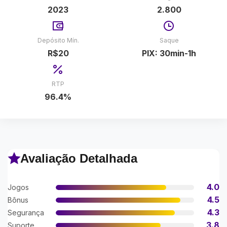
2023
2.800
Depósito Mín.
Saque
R$20
PIX: 30min-1h
RTP
96.4%
Avaliação Detalhada
4.0
Jogos
4.5
Bônus
4.3
Segurança
3.8
Suporte