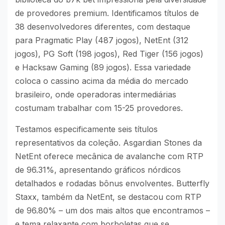
de provedores premium. Identificamos títulos de
38 desenvolvedores diferentes, com destaque
para Pragmatic Play (487 jogos), NetEnt (312
jogos), PG Soft (198 jogos), Red Tiger (156 jogos)
e Hacksaw Gaming (89 jogos). Essa variedade
coloca o cassino acima da média do mercado
brasileiro, onde operadoras intermediárias
costumam trabalhar com 15-25 provedores.
Testamos especificamente seis títulos
representativos da coleção. Asgardian Stones da
NetEnt oferece mecânica de avalanche com RTP
de 96.31%, apresentando gráficos nórdicos
detalhados e rodadas bônus envolventes. Butterfly
Staxx, também da NetEnt, se destacou com RTP
de 96.80% – um dos mais altos que encontramos –
e tema relaxante com borboletas que se