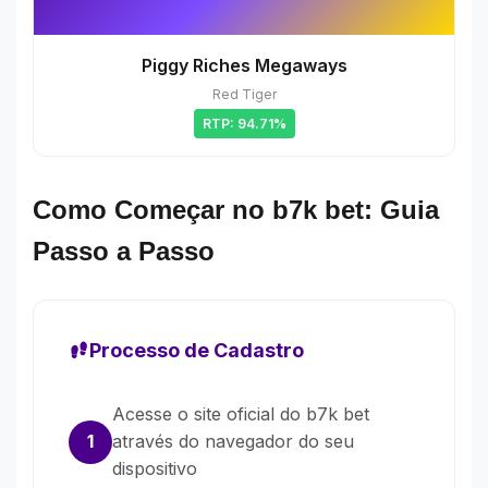
Piggy Riches Megaways
Red Tiger
RTP: 94.71%
Como Começar no b7k bet: Guia
Passo a Passo
Processo de Cadastro
Acesse o site oficial do b7k bet
1
através do navegador do seu
dispositivo