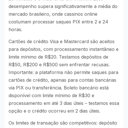
desempenho supera significativamente a média do
mercado brasileiro, onde cassinos online
costumam processar saques PIX entre 2 e 24
horas.
Cartões de crédito Visa e Mastercard são aceitos
para depósitos, com processamento instantâneo e
limite mínimo de R$20. Testamos depósitos de
R$50, R$200 e R$500 sem enfrentar recusas.
Importante: a plataforma não permite saques para
cartões de crédito, apenas para contas bancárias
via PIX ou transferência. Boleto bancário está
disponível com limite mínimo de R$30 e
processamento em até 3 dias úteis – testamos essa
opção e o crédito ocorreu em 2 dias úteis.
Os limites de transação são competitivos: depósito