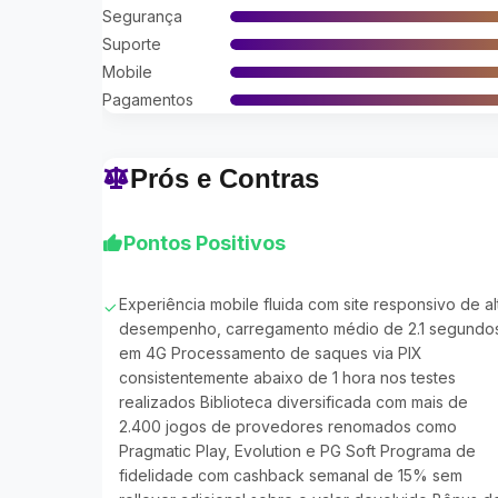
Segurança
Suporte
Mobile
Pagamentos
Prós e Contras
Pontos Positivos
Experiência mobile fluida com site responsivo de al
desempenho, carregamento médio de 2.1 segundo
em 4G Processamento de saques via PIX
consistentemente abaixo de 1 hora nos testes
realizados Biblioteca diversificada com mais de
2.400 jogos de provedores renomados como
Pragmatic Play, Evolution e PG Soft Programa de
fidelidade com cashback semanal de 15% sem