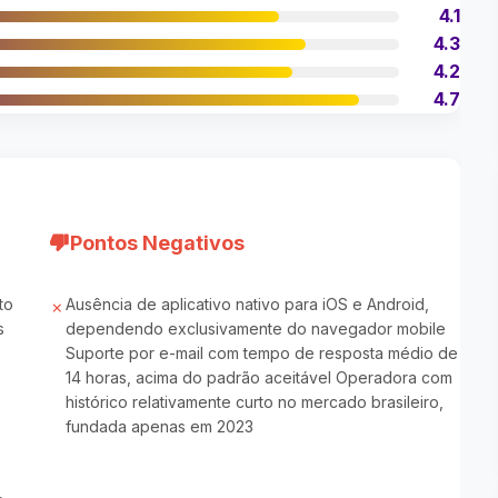
4.1
4.3
4.2
4.7
Pontos Negativos
to
Ausência de aplicativo nativo para iOS e Android,
s
dependendo exclusivamente do navegador mobile
Suporte por e-mail com tempo de resposta médio de
14 horas, acima do padrão aceitável Operadora com
histórico relativamente curto no mercado brasileiro,
fundada apenas em 2023