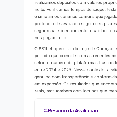
realizamos depósitos com valores próprio
noite. Verificamos tempos de saque, test
e simulamos cenários comuns que jogadore
protocolo de avaliação seguiu seis pilare
segurança e licenciamento, qualidade do
nos pagamentos.
O 881bet opera sob licença de Curaçao 
período que coincide com as recentes mu
setor, o número de plataformas buscando
entre 2024 e 2025. Nesse contexto, ava
genuíno com transparência e conformid
em expansão. Os resultados que encont
reais, mas também com lacunas que mer
Resumo da Avaliação