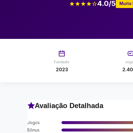
4.0/5
Muito
Fundado
Jog
2023
2.4
Avaliação Detalhada
Jogos
Bônus