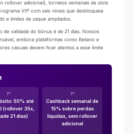
m rollover adicional), torneios semanais de slots
rograma VIP com seis níveis que desbloqueia
o e limites de saque ampliados.
 de validade do bônus é de 21 dias. Nossos
azoável, embora plataformas como Betano e
res casuais devem ficar atentos a esse limite
t
2º
3º
ósito: 50% até
Cashback semanal de
 (rollover 35x,
15% sobre perdas
dade 21 dias)
líquidas, sem rollover
adicional