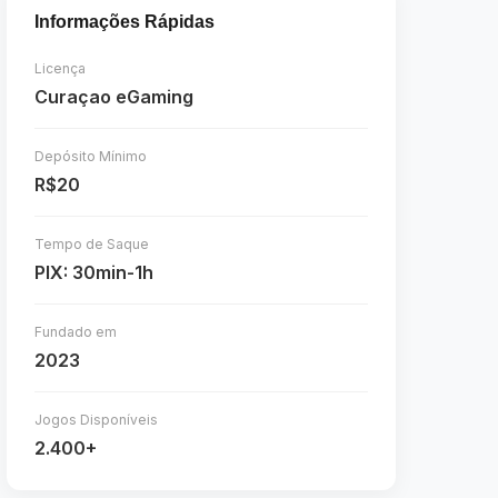
Informações Rápidas
Licença
Curaçao eGaming
Depósito Mínimo
R$20
Tempo de Saque
PIX: 30min-1h
Fundado em
2023
Jogos Disponíveis
2.400+