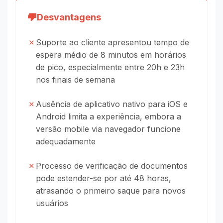
Desvantagens
Suporte ao cliente apresentou tempo de
espera médio de 8 minutos em horários
de pico, especialmente entre 20h e 23h
nos finais de semana
Ausência de aplicativo nativo para iOS e
Android limita a experiência, embora a
versão mobile via navegador funcione
adequadamente
Processo de verificação de documentos
pode estender-se por até 48 horas,
atrasando o primeiro saque para novos
usuários