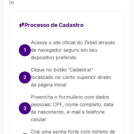
\n
Processo de Cadastro
Acesse o site oficial do 7kbet através
1
de navegador seguro em seu
dispositivo preferido
Clique no botão 'Cadastrar'
2
localizado no canto superior direito
da página inicial
Preencha o formulário com dados
pessoais: CPF, nome completo, data
3
de nascimento, e-mail e telefone
celular
Crie uma senha forte com mínimo de