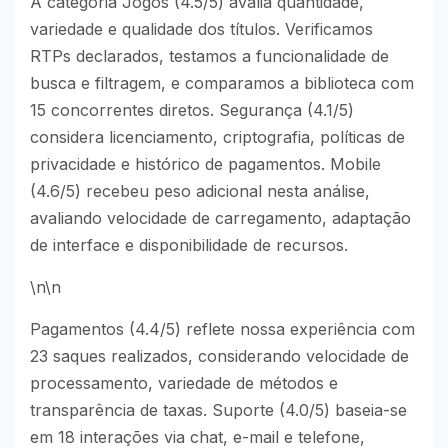
A categoria Jogos (4.5/5) avalia quantidade,
variedade e qualidade dos títulos. Verificamos
RTPs declarados, testamos a funcionalidade de
busca e filtragem, e comparamos a biblioteca com
15 concorrentes diretos. Segurança (4.1/5)
considera licenciamento, criptografia, políticas de
privacidade e histórico de pagamentos. Mobile
(4.6/5) recebeu peso adicional nesta análise,
avaliando velocidade de carregamento, adaptação
de interface e disponibilidade de recursos.
\n\n
Pagamentos (4.4/5) reflete nossa experiência com
23 saques realizados, considerando velocidade de
processamento, variedade de métodos e
transparência de taxas. Suporte (4.0/5) baseia-se
em 18 interações via chat, e-mail e telefone,