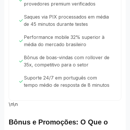
provedores premium verificados
Saques via PIX processados em média
de 45 minutos durante testes
Performance mobile 32% superior à
média do mercado brasileiro
Bônus de boas-vindas com rollover de
35x, competitivo para o setor
Suporte 24/7 em português com
tempo médio de resposta de 8 minutos
\n\n
Bônus e Promoções: O Que o