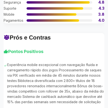
4.8
Segurança
4.3
Suporte
3.8
Mobile
4.0
Pagamentos
Prós e Contras
Pontos Positivos
Experiência mobile excepcional com navegação fluida e
carregamento rápido dos jogos Processamento de saques
via PIX verificado em média de 45 minutos durante nossos
testes Biblioteca diversificada com 2.800+ títulos de 18
provedores renomados internacionalmente Bônus de boas-
vindas competitivo com rollover de 35x, abaixo da média do
mercado Sistema de cashback automático que devolve até
15% das perdas semanais sem necessidade de solicitação