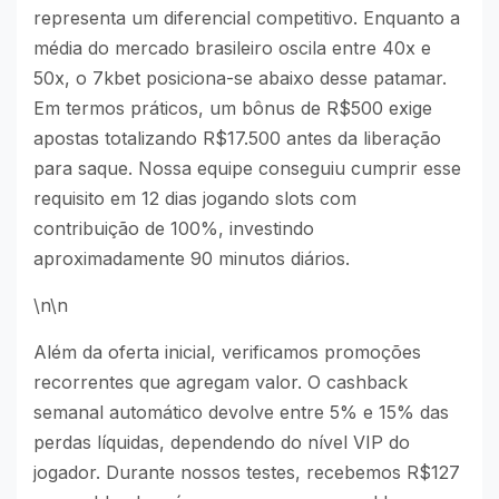
representa um diferencial competitivo. Enquanto a
média do mercado brasileiro oscila entre 40x e
50x, o 7kbet posiciona-se abaixo desse patamar.
Em termos práticos, um bônus de R$500 exige
apostas totalizando R$17.500 antes da liberação
para saque. Nossa equipe conseguiu cumprir esse
requisito em 12 dias jogando slots com
contribuição de 100%, investindo
aproximadamente 90 minutos diários.
\n\n
Além da oferta inicial, verificamos promoções
recorrentes que agregam valor. O cashback
semanal automático devolve entre 5% e 15% das
perdas líquidas, dependendo do nível VIP do
jogador. Durante nossos testes, recebemos R$127