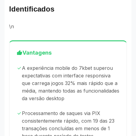
Identificados
\n
Vantagens
A experiência mobile do 7kbet superou
expectativas com interface responsiva
que carrega jogos 32% mais rápido que a
média, mantendo todas as funcionalidades
da versão desktop
Processamento de saques via PIX
consistentemente rápido, com 19 das 23
transações concluídas em menos de 1