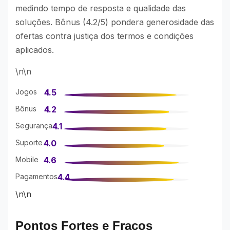
medindo tempo de resposta e qualidade das
soluções. Bônus (4.2/5) pondera generosidade das
ofertas contra justiça dos termos e condições
aplicados.
\n\n
Jogos
4.5
Bônus
4.2
Segurança
4.1
Suporte
4.0
Mobile
4.6
Pagamentos
4.4
\n\n
Pontos Fortes e Fracos