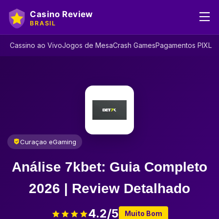
HOT
Cassino ao Vivo
Jogos de Mesa
Crash Games
Pagamentos PIX
Lic
Curaçao eGaming
Análise 7kbet: Guia Completo
2026 | Review Detalhado
4.2/5
Muito Bom