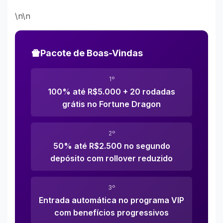
\n\n
Pacote de Boas-Vindas
1º
100% até R$5.000 + 20 rodadas
grátis no Fortune Dragon
2º
50% até R$2.500 no segundo
depósito com rollover reduzido
3º
Entrada automática no programa VIP
com benefícios progressivos