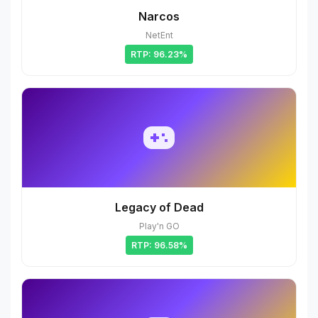
Narcos
NetEnt
RTP: 96.23%
Legacy of Dead
Play'n GO
RTP: 96.58%