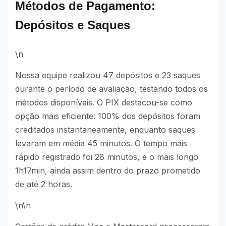
Métodos de Pagamento:
Depósitos e Saques
\n
Nossa equipe realizou 47 depósitos e 23 saques
durante o período de avaliação, testando todos os
métodos disponíveis. O PIX destacou-se como
opção mais eficiente: 100% dos depósitos foram
creditados instantaneamente, enquanto saques
levaram em média 45 minutos. O tempo mais
rápido registrado foi 28 minutos, e o mais longo
1h17min, ainda assim dentro do prazo prometido
de até 2 horas.
\n\n