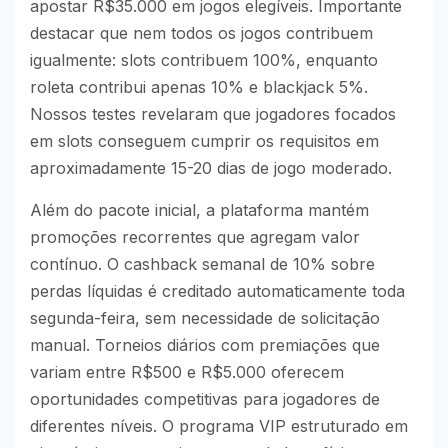
apostar R$35.000 em jogos elegíveis. Importante
destacar que nem todos os jogos contribuem
igualmente: slots contribuem 100%, enquanto
roleta contribui apenas 10% e blackjack 5%.
Nossos testes revelaram que jogadores focados
em slots conseguem cumprir os requisitos em
aproximadamente 15-20 dias de jogo moderado.
Além do pacote inicial, a plataforma mantém
promoções recorrentes que agregam valor
contínuo. O cashback semanal de 10% sobre
perdas líquidas é creditado automaticamente toda
segunda-feira, sem necessidade de solicitação
manual. Torneios diários com premiações que
variam entre R$500 e R$5.000 oferecem
oportunidades competitivas para jogadores de
diferentes níveis. O programa VIP estruturado em