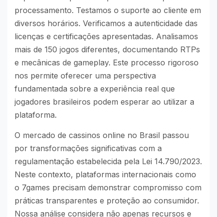
processamento. Testamos o suporte ao cliente em
diversos horários. Verificamos a autenticidade das
licenças e certificações apresentadas. Analisamos
mais de 150 jogos diferentes, documentando RTPs
e mecânicas de gameplay. Este processo rigoroso
nos permite oferecer uma perspectiva
fundamentada sobre a experiência real que
jogadores brasileiros podem esperar ao utilizar a
plataforma.
O mercado de cassinos online no Brasil passou
por transformações significativas com a
regulamentação estabelecida pela Lei 14.790/2023.
Neste contexto, plataformas internacionais como
o 7games precisam demonstrar compromisso com
práticas transparentes e proteção ao consumidor.
Nossa análise considera não apenas recursos e