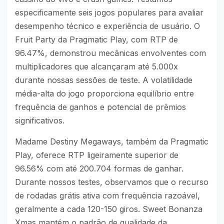
especificamente seis jogos populares para avaliar
desempenho técnico e experiência de usuário. O
Fruit Party da Pragmatic Play, com RTP de
96.47%, demonstrou mecânicas envolventes com
multiplicadores que alcançaram até 5.000x
durante nossas sessões de teste. A volatilidade
média-alta do jogo proporciona equilíbrio entre
frequência de ganhos e potencial de prêmios
significativos.
Madame Destiny Megaways, também da Pragmatic
Play, oferece RTP ligeiramente superior de
96.56% com até 200.704 formas de ganhar.
Durante nossos testes, observamos que o recurso
de rodadas grátis ativa com frequência razoável,
geralmente a cada 120-150 giros. Sweet Bonanza
Xmas mantém o padrão de qualidade da