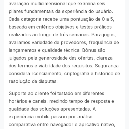
avaliação multidimensional que examina seis
pilares fundamentais da experiência do usuário.
Cada categoria recebe uma pontuação de 0 a 5,
baseada em critérios objetivos e testes práticos
realizados ao longo de três semanas. Para jogos,
avaliamos variedade de provedores, frequência de
lançamentos e qualidade técnica. Bônus são
julgados pela generosidade das ofertas, clareza
dos termos e viabilidade dos requisitos. Segurança
considera licenciamento, criptografia e histórico de
resolução de disputas.
Suporte ao cliente foi testado em diferentes
horários e canais, medindo tempo de resposta e
qualidade das soluções apresentadas. A
experiência mobile passou por análise
comparativa entre navegador e aplicativo nativo,