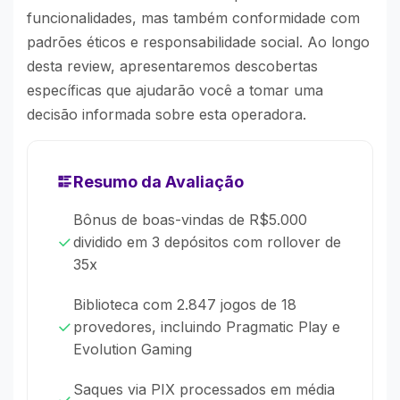
funcionalidades, mas também conformidade com
padrões éticos e responsabilidade social. Ao longo
desta review, apresentaremos descobertas
específicas que ajudarão você a tomar uma
decisão informada sobre esta operadora.
Resumo da Avaliação
Bônus de boas-vindas de R$5.000
dividido em 3 depósitos com rollover de
35x
Biblioteca com 2.847 jogos de 18
provedores, incluindo Pragmatic Play e
Evolution Gaming
Saques via PIX processados em média