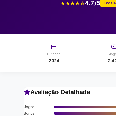
4.7/5
Excele
Fundado
Jog
2024
2.4
Avaliação Detalhada
Jogos
Bônus