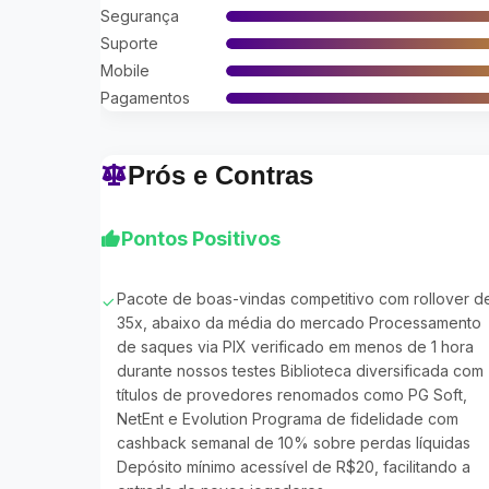
Segurança
Suporte
Mobile
Pagamentos
Prós e Contras
Pontos Positivos
Pacote de boas-vindas competitivo com rollover d
35x, abaixo da média do mercado Processamento
de saques via PIX verificado em menos de 1 hora
durante nossos testes Biblioteca diversificada com
títulos de provedores renomados como PG Soft,
NetEnt e Evolution Programa de fidelidade com
cashback semanal de 10% sobre perdas líquidas
Depósito mínimo acessível de R$20, facilitando a