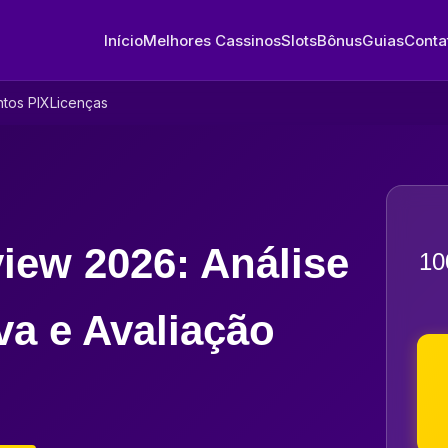
Início
Melhores Cassinos
Slots
Bônus
Guias
Conta
tos PIX
Licenças
iew 2026: Análise
10
a e Avaliação