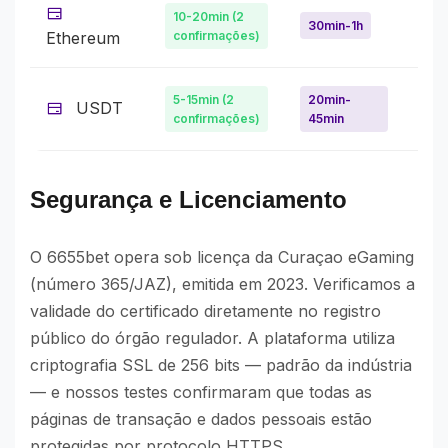
~R$
10-20min (2
30min-1h
Ethereum
confirmações)
R$1
~R$
5-15min (2
20min-
USDT
confirmações)
45min
R$1
Segurança e Licenciamento
O 6655bet opera sob licença da Curaçao eGaming
(número 365/JAZ), emitida em 2023. Verificamos a
validade do certificado diretamente no registro
público do órgão regulador. A plataforma utiliza
criptografia SSL de 256 bits — padrão da indústria
— e nossos testes confirmaram que todas as
páginas de transação e dados pessoais estão
protegidas por protocolo HTTPS.