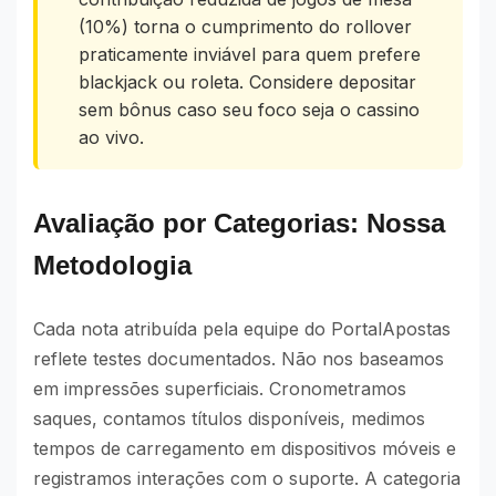
(10%) torna o cumprimento do rollover
praticamente inviável para quem prefere
blackjack ou roleta. Considere depositar
sem bônus caso seu foco seja o cassino
ao vivo.
Avaliação por Categorias: Nossa
Metodologia
Cada nota atribuída pela equipe do PortalApostas
reflete testes documentados. Não nos baseamos
em impressões superficiais. Cronometramos
saques, contamos títulos disponíveis, medimos
tempos de carregamento em dispositivos móveis e
registramos interações com o suporte. A categoria