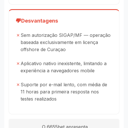
Desvantagens
Sem autorização SIGAP/MF — operação
baseada exclusivamente em licença
offshore de Curaçao
Aplicativo nativo inexistente, limitando a
experiência a navegadores mobile
Suporte por e-mail lento, com média de
11 horas para primeira resposta nos
testes realizados
O 6655bet apresenta