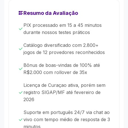
Resumo da Avaliação
PIX processado em 15 a 45 minutos
durante nossos testes práticos
Catálogo diversificado com 2.800+
jogos de 12 provedores reconhecidos
Bônus de boas-vindas de 100% até
R$2.000 com rollover de 35x
Licença de Curaçao ativa, porém sem
registro SIGAP/MF até fevereiro de
2026
Suporte em português 24/7 via chat ao
vivo com tempo médio de resposta de 3
minutos