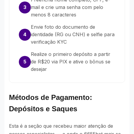
3
mail e crie uma senha com pelo
menos 8 caracteres
Envie foto do documento de
4
identidade (RG ou CNH) e selfie para
verificação KYC
Realize o primeiro depósito a partir
5
de R$20 via PIX e ative o bônus se
desejar
Métodos de Pagamento:
Depósitos e Saques
Esta é a seção que recebeu maior atenção de