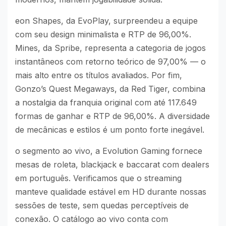
eon Shapes, da EvoPlay, surpreendeu a equipe
com seu design minimalista e RTP de 96,00%.
Mines, da Spribe, representa a categoria de jogos
instantâneos com retorno teórico de 97,00% — o
mais alto entre os títulos avaliados. Por fim,
Gonzo’s Quest Megaways, da Red Tiger, combina
a nostalgia da franquia original com até 117.649
formas de ganhar e RTP de 96,00%. A diversidade
de mecânicas e estilos é um ponto forte inegável.
o segmento ao vivo, a Evolution Gaming fornece
mesas de roleta, blackjack e baccarat com dealers
em português. Verificamos que o streaming
manteve qualidade estável em HD durante nossas
sessões de teste, sem quedas perceptíveis de
conexão. O catálogo ao vivo conta com