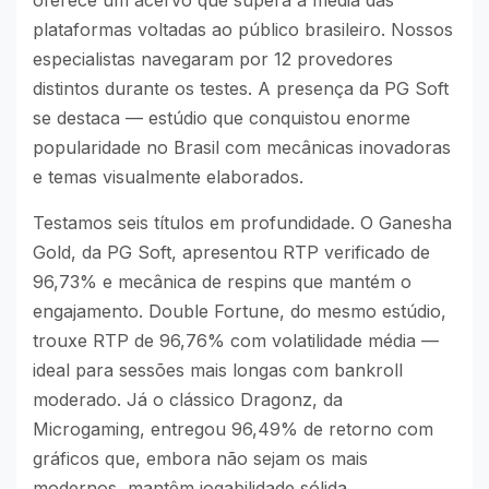
oferece um acervo que supera a média das
plataformas voltadas ao público brasileiro. Nossos
especialistas navegaram por 12 provedores
distintos durante os testes. A presença da PG Soft
se destaca — estúdio que conquistou enorme
popularidade no Brasil com mecânicas inovadoras
e temas visualmente elaborados.
Testamos seis títulos em profundidade. O Ganesha
Gold, da PG Soft, apresentou RTP verificado de
96,73% e mecânica de respins que mantém o
engajamento. Double Fortune, do mesmo estúdio,
trouxe RTP de 96,76% com volatilidade média —
ideal para sessões mais longas com bankroll
moderado. Já o clássico Dragonz, da
Microgaming, entregou 96,49% de retorno com
gráficos que, embora não sejam os mais
modernos, mantêm jogabilidade sólida.