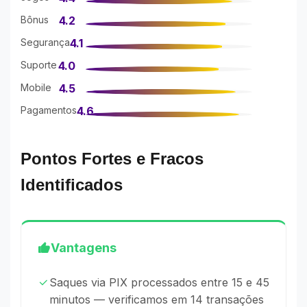
Bônus
4.2
Segurança
4.1
Suporte
4.0
Mobile
4.5
Pagamentos
4.6
Pontos Fortes e Fracos
Identificados
Vantagens
Saques via PIX processados entre 15 e 45
minutos — verificamos em 14 transações