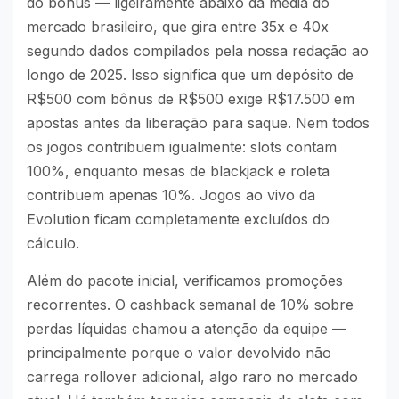
do bônus — ligeiramente abaixo da média do
mercado brasileiro, que gira entre 35x e 40x
segundo dados compilados pela nossa redação ao
longo de 2025. Isso significa que um depósito de
R$500 com bônus de R$500 exige R$17.500 em
apostas antes da liberação para saque. Nem todos
os jogos contribuem igualmente: slots contam
100%, enquanto mesas de blackjack e roleta
contribuem apenas 10%. Jogos ao vivo da
Evolution ficam completamente excluídos do
cálculo.
Além do pacote inicial, verificamos promoções
recorrentes. O cashback semanal de 10% sobre
perdas líquidas chamou a atenção da equipe —
principalmente porque o valor devolvido não
carrega rollover adicional, algo raro no mercado