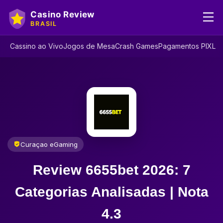
HOT
Cassino ao Vivo
Jogos de Mesa
Crash Games
Pagamentos PIX
Lic
Curaçao eGaming
Review 6655bet 2026: 7
Categorias Analisadas | Nota
4.3