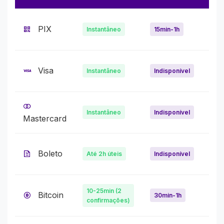
R$2
PIX
Instantâneo
15min-1h
R$5
R$3
Visa
Instantâneo
Indisponível
R$1
R$3
Instantâneo
Indisponível
Mastercard
R$1
R$3
Boleto
Até 2h úteis
Indisponível
R$5
~R$
10-25min (2
Bitcoin
30min-1h
confirmações)
R$1