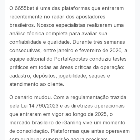
O 6655bet é uma das plataformas que entraram
recentemente no radar dos apostadores
brasileiros. Nossos especialistas realizaram uma
análise técnica completa para avaliar sua
confiabilidade e qualidade. Durante três semanas
consecutivas, entre janeiro e fevereiro de 2026, a
equipe editorial do PortalApostas conduziu testes
práticos em todas as áreas críticas da operação:
cadastro, depósitos, jogabilidade, saques e
atendimento ao cliente.
O cenário mudou. Com a regulamentação trazida
pela Lei 14.790/2023 e as diretrizes operacionais
que entraram em vigor ao longo de 2025, o
mercado brasileiro de iGaming vive um momento
de consolidação. Plataformas que antes operavam
sem qualquer supervisão agora precisam