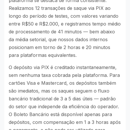
plataforma se destaca de forma consistente.
Realizamos 12 transações de saque via PIX ao
longo do período de testes, com valores variando
entre R$50 e R$2.000, e registramos tempo médio
de processamento de 41 minutos — bem abaixo
da média setorial, que nossos dados internos
posicionam em torno de 2 horas e 20 minutos
para plataformas equivalentes.
O depósito via PIX é creditado instantaneamente,
sem nenhuma taxa cobrada pela plataforma. Para
cartões Visa e Mastercard, os depósitos também
são imediatos, mas os saques seguem o fluxo
bancário tradicional de 3 a 5 dias úteis — padrão
do setor que independe da eficiência do operador.
O Boleto Bancário está disponível apenas para
depósitos, com compensação em 1 a 3 horas após