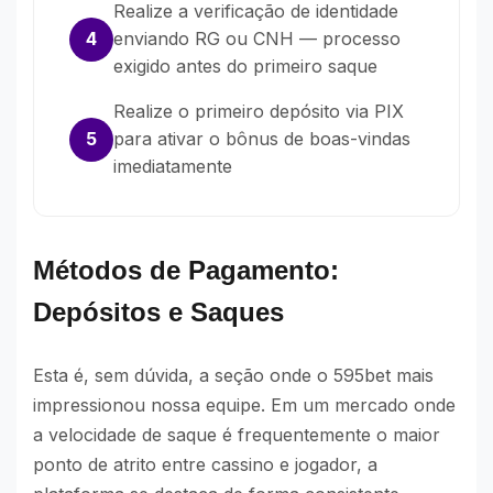
Realize a verificação de identidade
4
enviando RG ou CNH — processo
exigido antes do primeiro saque
Realize o primeiro depósito via PIX
5
para ativar o bônus de boas-vindas
imediatamente
Métodos de Pagamento:
Depósitos e Saques
Esta é, sem dúvida, a seção onde o 595bet mais
impressionou nossa equipe. Em um mercado onde
a velocidade de saque é frequentemente o maior
ponto de atrito entre cassino e jogador, a