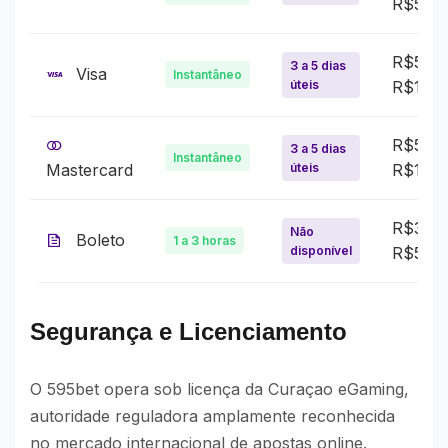
R$50.
R$50 -
3 a 5 dias
Visa
Instantâneo
úteis
R$10.0
R$50 -
3 a 5 dias
Instantâneo
Mastercard
úteis
R$10.0
R$30 -
Não
Boleto
1 a 3 horas
disponível
R$5.00
Segurança e Licenciamento
O 595bet opera sob licença da Curaçao eGaming,
autoridade reguladora amplamente reconhecida
no mercado internacional de apostas online.