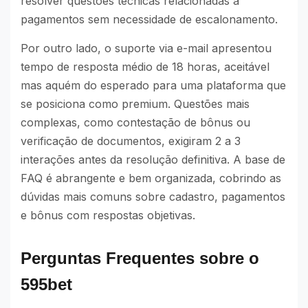
resolver questões técnicas relacionadas a
pagamentos sem necessidade de escalonamento.
Por outro lado, o suporte via e-mail apresentou
tempo de resposta médio de 18 horas, aceitável
mas aquém do esperado para uma plataforma que
se posiciona como premium. Questões mais
complexas, como contestação de bônus ou
verificação de documentos, exigiram 2 a 3
interações antes da resolução definitiva. A base de
FAQ é abrangente e bem organizada, cobrindo as
dúvidas mais comuns sobre cadastro, pagamentos
e bônus com respostas objetivas.
Perguntas Frequentes sobre o
595bet