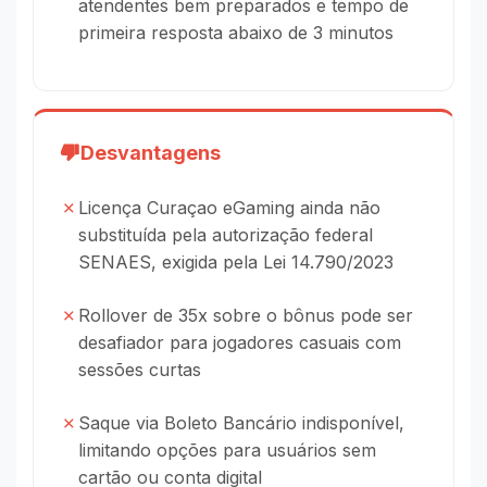
atendentes bem preparados e tempo de
primeira resposta abaixo de 3 minutos
Desvantagens
Licença Curaçao eGaming ainda não
substituída pela autorização federal
SENAES, exigida pela Lei 14.790/2023
Rollover de 35x sobre o bônus pode ser
desafiador para jogadores casuais com
sessões curtas
Saque via Boleto Bancário indisponível,
limitando opções para usuários sem
cartão ou conta digital