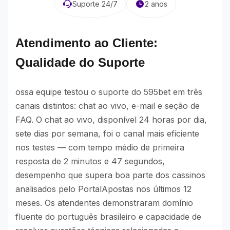
Suporte 24/7
2 anos
Atendimento ao Cliente:
Qualidade do Suporte
ossa equipe testou o suporte do 595bet em três
canais distintos: chat ao vivo, e-mail e seção de
FAQ. O chat ao vivo, disponível 24 horas por dia,
sete dias por semana, foi o canal mais eficiente
nos testes — com tempo médio de primeira
resposta de 2 minutos e 47 segundos,
desempenho que supera boa parte dos cassinos
analisados pelo PortalApostas nos últimos 12
meses. Os atendentes demonstraram domínio
fluente do português brasileiro e capacidade de