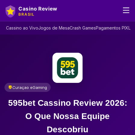
HOT
Cassino ao Vivo
Jogos de Mesa
Crash Games
Pagamentos PIX
Lic
Curaçao eGaming
595bet Cassino Review 2026:
O Que Nossa Equipe
Descobriu