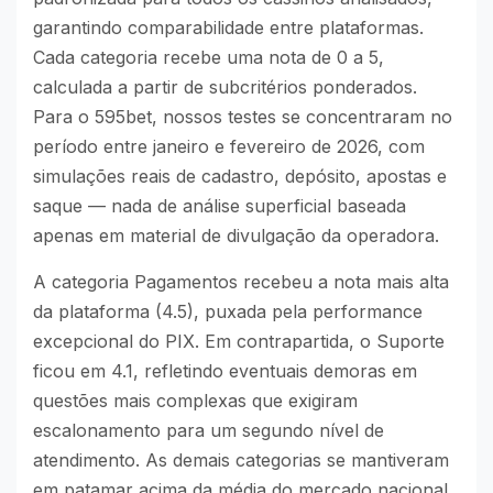
garantindo comparabilidade entre plataformas.
Cada categoria recebe uma nota de 0 a 5,
calculada a partir de subcritérios ponderados.
Para o 595bet, nossos testes se concentraram no
período entre janeiro e fevereiro de 2026, com
simulações reais de cadastro, depósito, apostas e
saque — nada de análise superficial baseada
apenas em material de divulgação da operadora.
A categoria Pagamentos recebeu a nota mais alta
da plataforma (4.5), puxada pela performance
excepcional do PIX. Em contrapartida, o Suporte
ficou em 4.1, refletindo eventuais demoras em
questões mais complexas que exigiram
escalonamento para um segundo nível de
atendimento. As demais categorias se mantiveram
em patamar acima da média do mercado nacional,