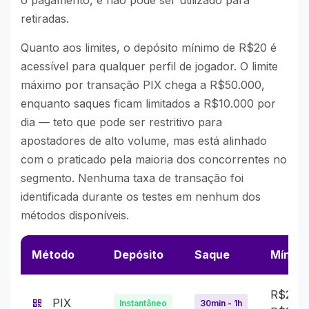
o pagamento, e não pode ser utilizado para
retiradas.
Quanto aos limites, o depósito mínimo de R$20 é
acessível para qualquer perfil de jogador. O limite
máximo por transação PIX chega a R$50.000,
enquanto saques ficam limitados a R$10.000 por
dia — teto que pode ser restritivo para
apostadores de alto volume, mas está alinhado
com o praticado pela maioria dos concorrentes no
segmento. Nenhuma taxa de transação foi
identificada durante os testes em nenhum dos
métodos disponíveis.
Método
Depósito
Saque
Mín/M
R$20 -
PIX
Instantâneo
30min - 1h