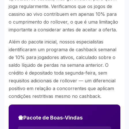
joga regularmente. Verificamos que os jogos de
cassino ao vivo contribuem em apenas 10% para
o cumprimento do rollover, o que é uma limitação
importante a considerar antes de aceitar a oferta.
Além do pacote inicial, nossos especialistas
identificaram um programa de cashback semanal
de 10% para jogadores ativos, calculado sobre o
saldo líquido de perdas na semana anterior. O
crédito é depositado toda segunda-feira, sem
requisitos adicionais de rollover — um diferencial
positivo em relação a concorrentes que aplicam
condições restritivas mesmo no cashback.
Pacote de Boas-Vindas