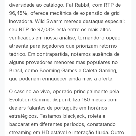
diversidade ao catálogo. Fat Rabbit, com RTP de
96,45%, oferece mecânica de expansão de grid
inovadora. Wild Swarm merece destaque especial:
seu RTP de 97,03% está entre os mais altos
verificados em nossa análise, tornando-o opção
atraente para jogadores que priorizam retorno
teórico. Em contrapartida, notamos ausência de
alguns provedores menores mas populares no
Brasil, como Booming Games e Caleta Gaming,
que poderiam enriquecer ainda mais a oferta.
O cassino ao vivo, operado principalmente pela
Evolution Gaming, disponibiliza 180 mesas com
dealers falantes de português em horários
estratégicos. Testamos blackjack, roleta e
baccarat em diferentes períodos, constatando
streaming em HD estável e interação fluida. Outro