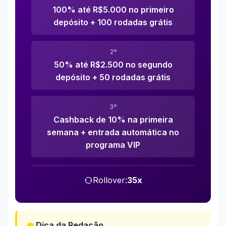
100% até R$5.000 no primeiro
depósito + 100 rodadas grátis
2º
50% até R$2.500 no segundo
depósito + 50 rodadas grátis
3º
Cashback de 10% na primeira
semana + entrada automática no
programa VIP
Rollover:
35x
Dica da Redação