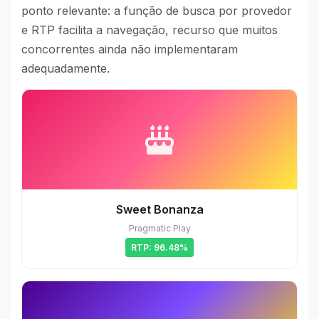
ponto relevante: a função de busca por provedor
e RTP facilita a navegação, recurso que muitos
concorrentes ainda não implementaram
adequadamente.
Sweet Bonanza
Pragmatic Play
RTP: 96.48%