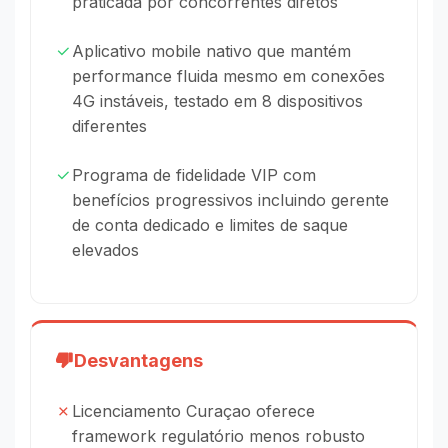
praticada por concorrentes diretos
Aplicativo mobile nativo que mantém
performance fluida mesmo em conexões
4G instáveis, testado em 8 dispositivos
diferentes
Programa de fidelidade VIP com
benefícios progressivos incluindo gerente
de conta dedicado e limites de saque
elevados
Desvantagens
Licenciamento Curaçao oferece
framework regulatório menos robusto