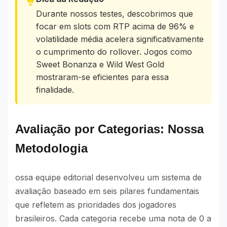
Durante nossos testes, descobrimos que
focar em slots com RTP acima de 96% e
volatilidade média acelera significativamente
o cumprimento do rollover. Jogos como
Sweet Bonanza e Wild West Gold
mostraram-se eficientes para essa
finalidade.
Avaliação por Categorias: Nossa
Metodologia
ossa equipe editorial desenvolveu um sistema de
avaliação baseado em seis pilares fundamentais
que refletem as prioridades dos jogadores
brasileiros. Cada categoria recebe uma nota de 0 a