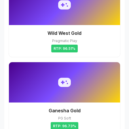
Wild West Gold
Pragmatic Play
RTP: 96.51%
Ganesha Gold
PG Soft
RTP: 96.73%