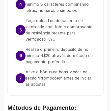
4
mínimo 8 caracteres combinando
letras, números e símbolos
Faça upload de documento de
identidade com foto e comprovante
5
de residência recente para
verificação KYC
Realize o primeiro depósito de no
6
mínimo R$20 através do método de
pagamento preferido
Ative o bônus de boas-vindas na
7
seção 'Promoções' antes de iniciar
as apostas
Métodos de Pagamento: