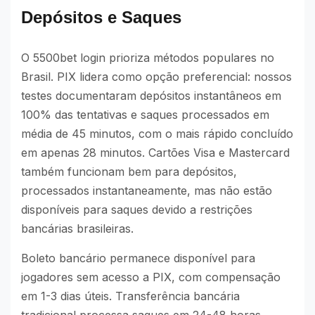
Depósitos e Saques
O 5500bet login prioriza métodos populares no
Brasil. PIX lidera como opção preferencial: nossos
testes documentaram depósitos instantâneos em
100% das tentativas e saques processados em
média de 45 minutos, com o mais rápido concluído
em apenas 28 minutos. Cartões Visa e Mastercard
também funcionam bem para depósitos,
processados instantaneamente, mas não estão
disponíveis para saques devido a restrições
bancárias brasileiras.
Boleto bancário permanece disponível para
jogadores sem acesso a PIX, com compensação
em 1-3 dias úteis. Transferência bancária