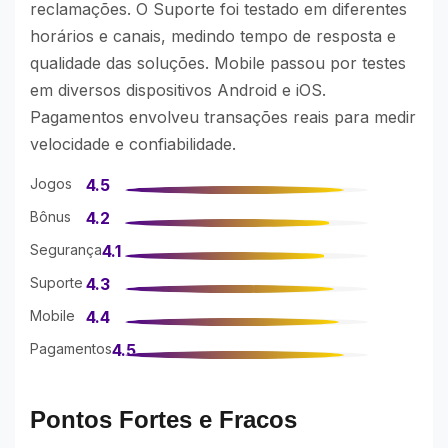
reclamações. O Suporte foi testado em diferentes
horários e canais, medindo tempo de resposta e
qualidade das soluções. Mobile passou por testes
em diversos dispositivos Android e iOS.
Pagamentos envolveu transações reais para medir
velocidade e confiabilidade.
Jogos
4.5
Bônus
4.2
Segurança
4.1
Suporte
4.3
Mobile
4.4
Pagamentos
4.5
Pontos Fortes e Fracos