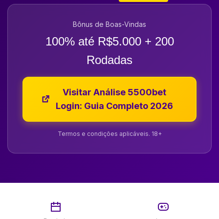
Bônus de Boas-Vindas
100% até R$5.000 + 200
Rodadas
Visitar Análise 5500bet
Login: Guia Completo 2026
Termos e condições aplicáveis. 18+