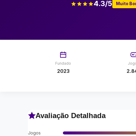
4.3/5
Muito B
Fundado
Jog
2023
2.8
Avaliação Detalhada
Jogos