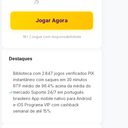
/5
Jogar Agora
18+ | Jogue com responsabilidade
Destaques
Biblioteca com 2.847 jogos verificados PIX
instantâneo com saques em 30 minutos
RTP médio de 96.4% acima da média do
mercado Suporte 24/7 em português
brasileiro App mobile nativo para Android
e iOS Programa VIP com cashback
semanal de até 15%