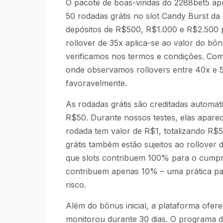
O pacote de boas-vindas do 2288bet5 ap
50 rodadas grátis no slot Candy Burst d
depósitos de R$500, R$1.000 e R$2.500 p
rollover de 35x aplica-se ao valor do bô
verificamos nos termos e condições. Co
onde observamos rollovers entre 40x e 5
favoravelmente.
As rodadas grátis são creditadas automa
R$50. Durante nossos testes, elas apar
rodada tem valor de R$1, totalizando R$
grátis também estão sujeitos ao rollover 
que slots contribuem 100% para o cumpr
contribuem apenas 10% – uma prática padr
risco.
Além do bônus inicial, a plataforma ofe
monitorou durante 30 dias. O programa 