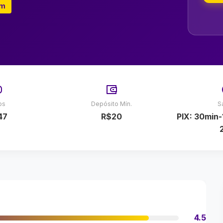
om
os
Depósito Mín.
S
47
R$20
PIX: 30min-
4.5