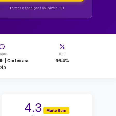
Termos e condições aplicáveis. 18+
aque
RTP
1h | Carteiras:
96.4%
24h
4.3
Muito Bom