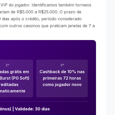
 VIP do jogador. Identificamos também torneios
ariam de R$5.000 a R$25.000. O prazo de
 dias após o crédito, período considerado
com outros cassinos que praticam janelas de 7 a
2º
3º
adas grátis em
Cashback de 10% nas
Burst (PG Soft)
primeiras 72 horas
reditadas
como jogador novo
maticamente
ônus) | Validade: 30 dias