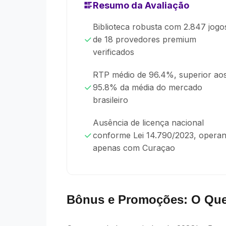
Resumo da Avaliação
Biblioteca robusta com 2.847 jogo
de 18 provedores premium
verificados
RTP médio de 96.4%, superior ao
95.8% da média do mercado
brasileiro
Ausência de licença nacional
conforme Lei 14.790/2023, opera
apenas com Curaçao
Bônus e Promoções: O Que