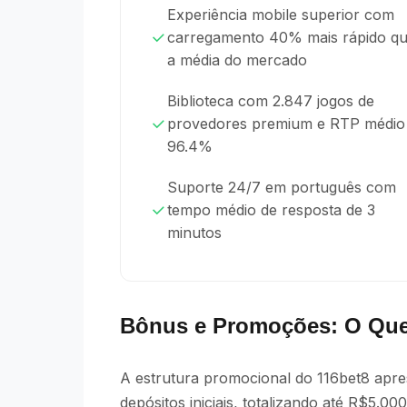
Experiência mobile superior com
carregamento 40% mais rápido q
a média do mercado
Biblioteca com 2.847 jogos de
provedores premium e RTP médio
96.4%
Suporte 24/7 em português com
tempo médio de resposta de 3
minutos
Bônus e Promoções: O Que
A estrutura promocional do 116bet8 apre
depósitos iniciais, totalizando até R$5.0