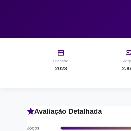
Fundado
Jog
2023
2.8
Avaliação Detalhada
Jogos