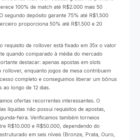
oferece 100% de match até R$2.000 mais 50
. O segundo depósito garante 75% até R$1.500
 terceiro proporciona 50% até R$1.500 e 20
 requisito de rollover está fixado em 35x o valor
nte quando comparado à média do mercado
portante destacar: apenas apostas em slots
rollover, enquanto jogos de mesa contribuem
cesso completo e conseguimos liberar um bônus
 ao longo de 12 dias.
amos ofertas recorrentes interessantes. O
 líquidas não possui requisitos de apostas,
gunda-feira. Verificamos também torneios
tre R$10.000 e R$50.000, dependendo do
struturado em seis níveis (Bronze, Prata, Ouro,