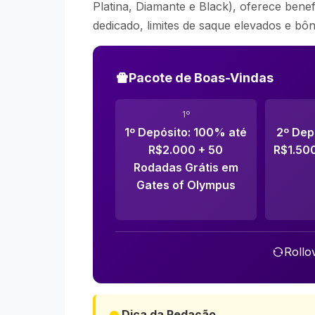
Platina, Diamante e Black), oferece bene
dedicado, limites de saque elevados e bô
Pacote de Boas-Vindas
1º
1º Depósito: 100% até
2º Dep
R$2.000 + 50
R$1.50
Rodadas Grátis em
Gates of Olympus
Rollo
Dica da Redação