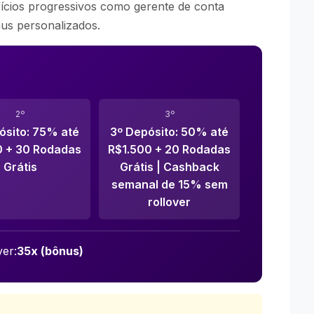
fícios progressivos como gerente de conta
nus personalizados.
2º
3º
ósito: 75% até
3º Depósito: 50% até
0 + 30 Rodadas
R$1.500 + 20 Rodadas
Grátis
Grátis | Cashback
semanal de 15% sem
rollover
ver:
35x (bônus)