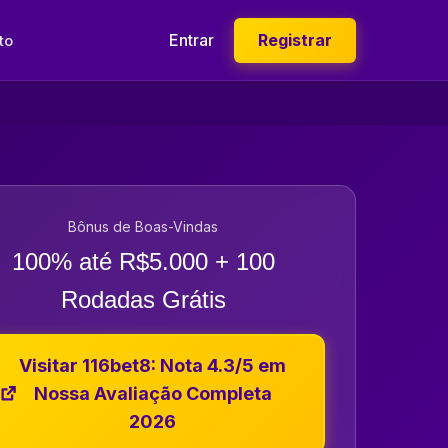
HOT
Entrar
Registrar
to
Bônus de Boas-Vindas
100% até R$5.000 + 100
Rodadas Grátis
Visitar 116bet8: Nota 4.3/5 em
Nossa Avaliação Completa
2026