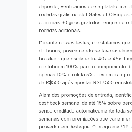
depósito, verificamos que a plataforma 
rodadas grátis no slot Gates of Olympus
com mais 30 giros gratuitos, enquanto o
rodadas adicionais.
Durante nossos testes, constatamos que o
do bônus, posicionando-se favoravelme
brasileiro que oscila entre 40x e 45x. Im
contribuem 100% para o cumprimento do 
apenas 10% e roleta 5%. Testamos o pro
de R$500 após apostar R$17.500 em slots
Além das promoções de entrada, identific
cashback semanal de até 15% sobre perdas
sendo creditado automaticamente toda se
semanais com premiações que variam en
provedor em destaque. O programa VIP, e