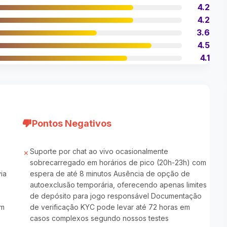
4.2
4.2
3.6
4.5
4.1
Pontos Negativos
Suporte por chat ao vivo ocasionalmente
sobrecarregado em horários de pico (20h-23h) com
ia
espera de até 8 minutos Ausência de opção de
autoexclusão temporária, oferecendo apenas limites
de depósito para jogo responsável Documentação
um
de verificação KYC pode levar até 72 horas em
casos complexos segundo nossos testes