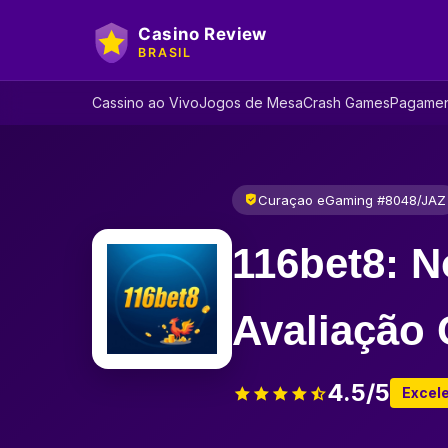
Cassino ao Vivo
Jogos de Mesa
Crash Games
Pagamen
Curaçao eGaming #8048/JAZ
116bet8: N
Avaliação
4.5/5
Excel